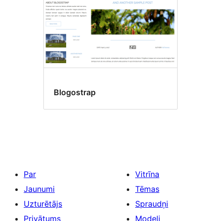
Blogostrap
Par
Vitrīna
Jaunumi
Tēmas
Uzturētājs
Spraudņi
Privātums
Modeļi