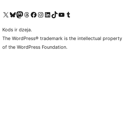
Apmeklējiet mūsu X (agrāk Twitter) kontu
Apmeklējiet mūsu Bluesky kontu
Apmeklējiet mūsu Mastodon kontu
Apmeklējiet mūsu Threads kontu
Apmeklējiet mūsu Facebook lapu
Apmeklējiet mūsu Instagram kontu
Apmeklējiet mūsu LinkedIn kontu
Apmeklējiet mūsu TikTok kontu
Apmeklējiet mūsu YouTube kanālu
Apmeklējiet mūsu Tumblr kontu
Kods ir dzeja.
The WordPress® trademark is the intellectual property
of the WordPress Foundation.