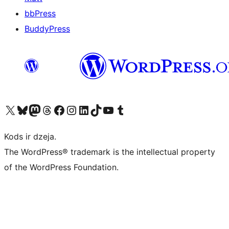
bbPress
BuddyPress
Apmeklējiet mūsu X (agrāk Twitter) kontu
Apmeklējiet mūsu Bluesky kontu
Apmeklējiet mūsu Mastodon kontu
Apmeklējiet mūsu Threads kontu
Apmeklējiet mūsu Facebook lapu
Apmeklējiet mūsu Instagram kontu
Apmeklējiet mūsu LinkedIn kontu
Apmeklējiet mūsu TikTok kontu
Apmeklējiet mūsu YouTube kanālu
Apmeklējiet mūsu Tumblr kontu
Kods ir dzeja.
The WordPress® trademark is the intellectual property
of the WordPress Foundation.