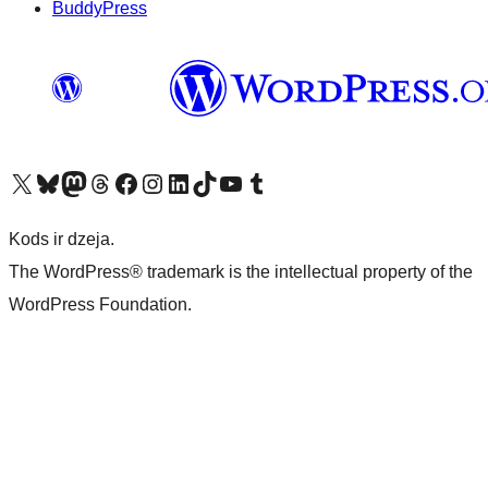
BuddyPress
Apmeklējiet mūsu X (agrāk Twitter) kontu
Apmeklējiet mūsu Bluesky kontu
Apmeklējiet mūsu Mastodon kontu
Apmeklējiet mūsu Threads kontu
Apmeklējiet mūsu Facebook lapu
Apmeklējiet mūsu Instagram kontu
Apmeklējiet mūsu LinkedIn kontu
Apmeklējiet mūsu TikTok kontu
Apmeklējiet mūsu YouTube kanālu
Apmeklējiet mūsu Tumblr kontu
Kods ir dzeja.
The WordPress® trademark is the intellectual property of the
WordPress Foundation.