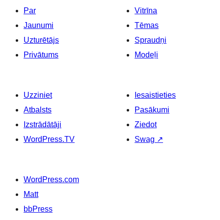
Par
Vitrīna
Jaunumi
Tēmas
Uzturētājs
Spraudņi
Privātums
Modeļi
Uzziniet
Iesaistieties
Atbalsts
Pasākumi
Izstrādātāji
Ziedot
WordPress.TV
Swag
↗
WordPress.com
Matt
bbPress