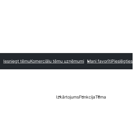
Iesniegt tēmu
Komerciālu tēmu uzņēmumi
Mani favorīti
Pieslēgties
Izkārtojums
Funkcija
Tēma