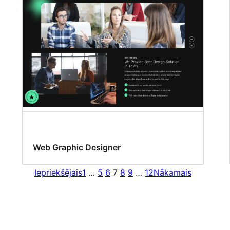
Web Graphic Designer
Iepriekšējais
1
…
5
6
7
8
9
…
12
Nākamais