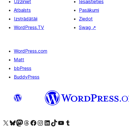
Uzziniet
Iesaistieties
Atbalsts
Pasākumi
Izstrādātāji
Ziedot
WordPress.TV
Swag
↗
WordPress.com
Matt
bbPress
BuddyPress
Apmeklējiet mūsu X (agrāk Twitter) kontu
Apmeklējiet mūsu Bluesky kontu
Apmeklējiet mūsu Mastodon kontu
Apmeklējiet mūsu Threads kontu
Apmeklējiet mūsu Facebook lapu
Apmeklējiet mūsu Instagram kontu
Apmeklējiet mūsu LinkedIn kontu
Apmeklējiet mūsu TikTok kontu
Apmeklējiet mūsu YouTube kanālu
Apmeklējiet mūsu Tumblr kontu