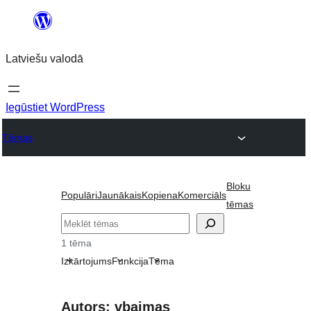
Pāriet
uz
Latviešu valodā
saturu
Iegūstiet WordPress
Tēmas
Bloku
Populāri
Jaunākais
Kopiena
Komerciāls
tēmas
Meklēt
1 tēma
Izkārtojums
Funkcija
Tēma
Autors: vbaimas