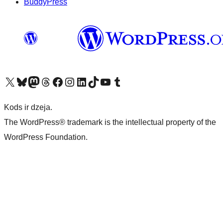
BuddyPress
Apmeklējiet mūsu X (agrāk Twitter) kontu
Apmeklējiet mūsu Bluesky kontu
Apmeklējiet mūsu Mastodon kontu
Apmeklējiet mūsu Threads kontu
Apmeklējiet mūsu Facebook lapu
Apmeklējiet mūsu Instagram kontu
Apmeklējiet mūsu LinkedIn kontu
Apmeklējiet mūsu TikTok kontu
Apmeklējiet mūsu YouTube kanālu
Apmeklējiet mūsu Tumblr kontu
Kods ir dzeja.
The WordPress® trademark is the intellectual property of the
WordPress Foundation.