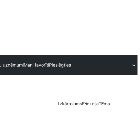
mu uzņēmumi
Mani favorīti
Pieslēgties
Izkārtojums
Funkcija
Tēma