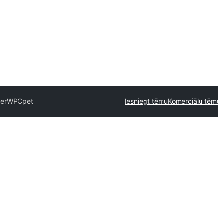
er
WPCpet
Iesniegt tēmu
Komerciālu tē