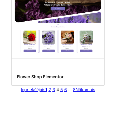
Flower Shop Elementor
Iepriekšējais
1
2
3
4
5
6
…
8
Nākamais