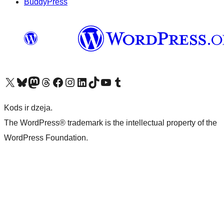
BuddyPress
Apmeklējiet mūsu X (agrāk Twitter) kontu
Apmeklējiet mūsu Bluesky kontu
Apmeklējiet mūsu Mastodon kontu
Apmeklējiet mūsu Threads kontu
Apmeklējiet mūsu Facebook lapu
Apmeklējiet mūsu Instagram kontu
Apmeklējiet mūsu LinkedIn kontu
Apmeklējiet mūsu TikTok kontu
Apmeklējiet mūsu YouTube kanālu
Apmeklējiet mūsu Tumblr kontu
Kods ir dzeja.
The WordPress® trademark is the intellectual property of the
WordPress Foundation.