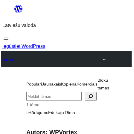
Pāriet
uz
Latviešu valodā
saturu
Iegūstiet WordPress
Tēmas
Bloku
Populāri
Jaunākais
Kopiena
Komerciāls
tēmas
Meklēt
1 tēma
Izkārtojums
Funkcija
Tēma
Autors: WPVortex