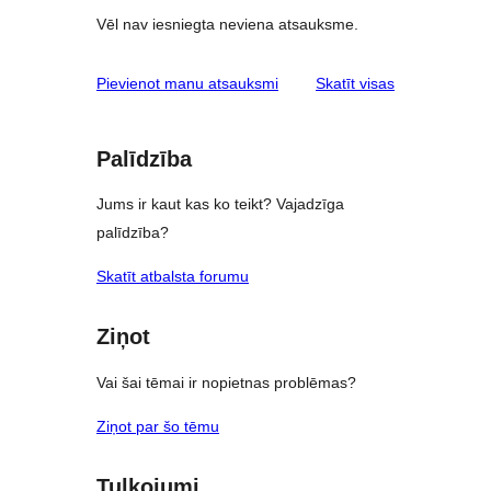
Vēl nav iesniegta neviena atsauksme.
atsauksmes
Pievienot manu atsauksmi
Skatīt visas
Palīdzība
Jums ir kaut kas ko teikt? Vajadzīga
palīdzība?
Skatīt atbalsta forumu
Ziņot
Vai šai tēmai ir nopietnas problēmas?
Ziņot par šo tēmu
Tulkojumi