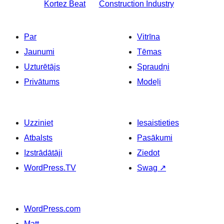
Kortez Beat
Construction Industry
Par
Vitrīna
Jaunumi
Tēmas
Uzturētājs
Spraudņi
Privātums
Modeļi
Uzziniet
Iesaistieties
Atbalsts
Pasākumi
Izstrādātāji
Ziedot
WordPress.TV
Swag
↗
WordPress.com
Matt