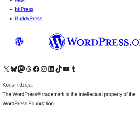
bbPress
BuddyPress
Apmeklējiet mūsu X (agrāk Twitter) kontu
Apmeklējiet mūsu Bluesky kontu
Apmeklējiet mūsu Mastodon kontu
Apmeklējiet mūsu Threads kontu
Apmeklējiet mūsu Facebook lapu
Apmeklējiet mūsu Instagram kontu
Apmeklējiet mūsu LinkedIn kontu
Apmeklējiet mūsu TikTok kontu
Apmeklējiet mūsu YouTube kanālu
Apmeklējiet mūsu Tumblr kontu
Kods ir dzeja.
The WordPress® trademark is the intellectual property of the
WordPress Foundation.