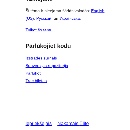
Šī tēma ir pieejama šādās valodās:
English
(US)
,
Русский
, un
Українська
.
Tulkot šo tēmu
Pārlūkojiet kodu
Izstrādes žurnāls
Subversijas repozitorijs
Pārlūkot
Trac biļetes
Iepriekšējais
Nākamais
Elite