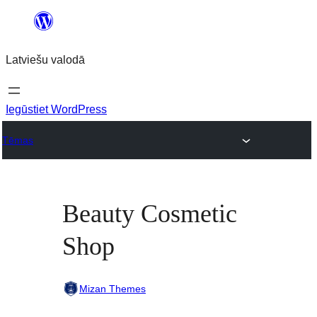
Pāriet
uz
Latviešu valodā
saturu
Iegūstiet WordPress
Tēmas
Beauty Cosmetic
Shop
Mizan Themes