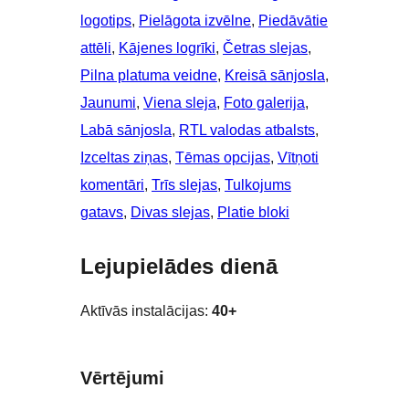
logotips
, 
Pielāgota izvēlne
, 
Piedāvātie
attēli
, 
Kājenes logrīki
, 
Četras slejas
, 
Pilna platuma veidne
, 
Kreisā sānjosla
, 
Jaunumi
, 
Viena sleja
, 
Foto galerija
, 
Labā sānjosla
, 
RTL valodas atbalsts
, 
Izceltas ziņas
, 
Tēmas opcijas
, 
Vītņoti
komentāri
, 
Trīs slejas
, 
Tulkojums
gatavs
, 
Divas slejas
, 
Platie bloki
Lejupielādes dienā
Aktīvās instalācijas:
40+
Vērtējumi