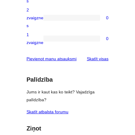
s
3-
2
star
zvaigzne
0
reviews
0
s
2-
1
star
0
0
zvaigzne
reviews
1-
star
atsauksmes
Pievienot manu atsauksmi
Skatīt visas
reviews
Palīdzība
Jums ir kaut kas ko teikt? Vajadzīga
palīdzība?
Skatīt atbalsta forumu
Ziņot