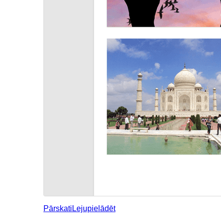
Pārskati
Lejupielādēt