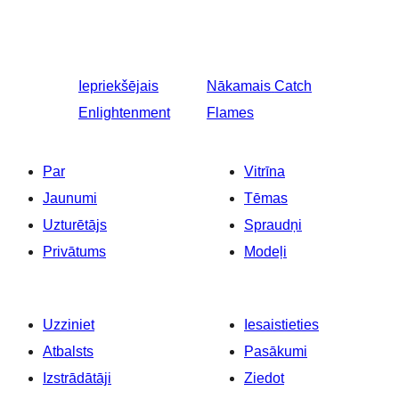
Iepriekšējais
Nākamais
Catch
Enlightenment
Flames
Par
Vitrīna
Jaunumi
Tēmas
Uzturētājs
Spraudņi
Privātums
Modeļi
Uzziniet
Iesaistieties
Atbalsts
Pasākumi
Izstrādātāji
Ziedot