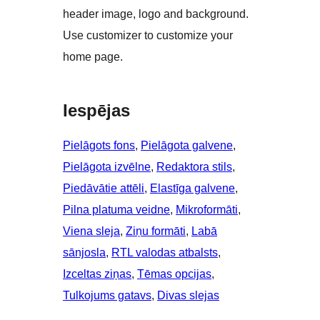
header image, logo and background.
Use customizer to customize your
home page.
Iespējas
Pielāgots fons
, 
Pielāgota galvene
, 
Pielāgota izvēlne
, 
Redaktora stils
, 
Piedāvātie attēli
, 
Elastīga galvene
, 
Pilna platuma veidne
, 
Mikroformāti
, 
Viena sleja
, 
Ziņu formāti
, 
Labā
sānjosla
, 
RTL valodas atbalsts
, 
Izceltas ziņas
, 
Tēmas opcijas
, 
Tulkojums gatavs
, 
Divas slejas