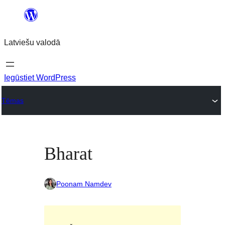
Pāriet
uz
Latviešu valodā
saturu
Iegūstiet WordPress
Tēmas
Bharat
Poonam Namdev