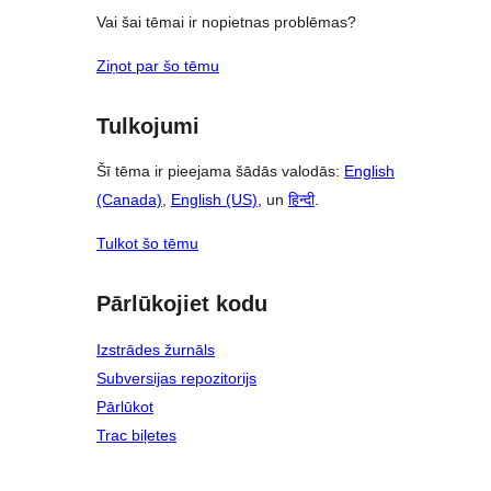
Vai šai tēmai ir nopietnas problēmas?
Ziņot par šo tēmu
Tulkojumi
Šī tēma ir pieejama šādās valodās:
English
(Canada)
,
English (US)
, un
हिन्दी
.
Tulkot šo tēmu
Pārlūkojiet kodu
Izstrādes žurnāls
Subversijas repozitorijs
Pārlūkot
Trac biļetes