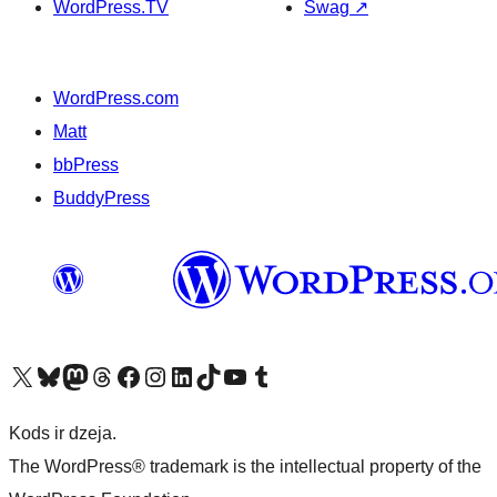
WordPress.TV
Swag
↗
WordPress.com
Matt
bbPress
BuddyPress
Apmeklējiet mūsu X (agrāk Twitter) kontu
Apmeklējiet mūsu Bluesky kontu
Apmeklējiet mūsu Mastodon kontu
Apmeklējiet mūsu Threads kontu
Apmeklējiet mūsu Facebook lapu
Apmeklējiet mūsu Instagram kontu
Apmeklējiet mūsu LinkedIn kontu
Apmeklējiet mūsu TikTok kontu
Apmeklējiet mūsu YouTube kanālu
Apmeklējiet mūsu Tumblr kontu
Kods ir dzeja.
The WordPress® trademark is the intellectual property of the