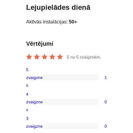
Lejupielādes dienā
Aktīvās instalācijas:
50+
Vērtējumi
5
no 5 zvaigznēm.
5
zvaigzne
1
1
s
5-
4
star
zvaigzne
0
review
0
s
4-
3
star
zvaigzne
0
reviews
0