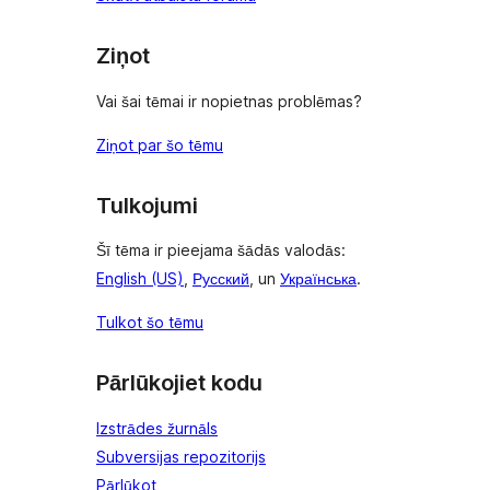
Ziņot
Vai šai tēmai ir nopietnas problēmas?
Ziņot par šo tēmu
Tulkojumi
Šī tēma ir pieejama šādās valodās:
English (US)
,
Русский
, un
Українська
.
Tulkot šo tēmu
Pārlūkojiet kodu
Izstrādes žurnāls
Subversijas repozitorijs
Pārlūkot