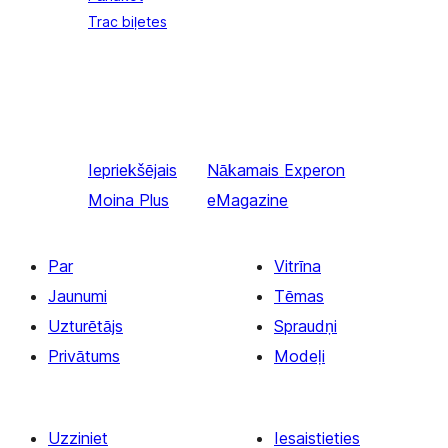
Trac biļetes
Iepriekšējais
Nākamais
Experon
Moina Plus
eMagazine
Par
Vitrīna
Jaunumi
Tēmas
Uzturētājs
Spraudņi
Privātums
Modeļi
Uzziniet
Iesaistieties