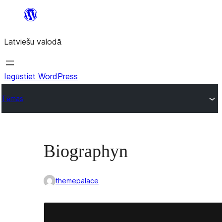
Pāriet
uz
Latviešu valodā
saturu
Iegūstiet WordPress
Tēmas
Biographyn
themepalace