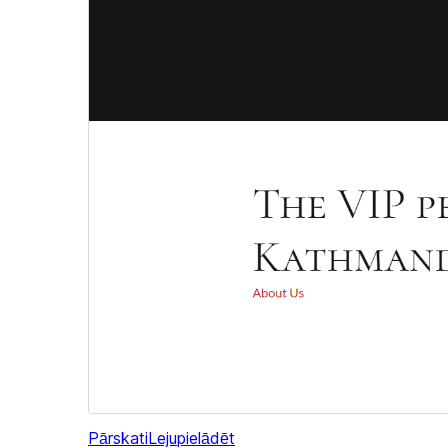
Pārskati
Lejupielādēt