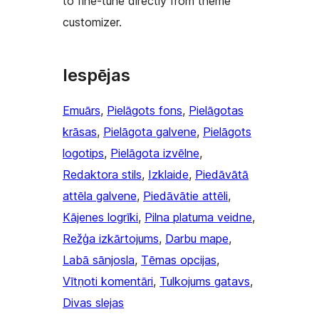
to fine-tune directly from theme
customizer.
Iespējas
Emuārs
, 
Pielāgots fons
, 
Pielāgotas
krāsas
, 
Pielāgota galvene
, 
Pielāgots
logotips
, 
Pielāgota izvēlne
, 
Redaktora stils
, 
Izklaide
, 
Piedāvātā
attēla galvene
, 
Piedāvātie attēli
, 
Kājenes logrīki
, 
Pilna platuma veidne
, 
Režģa izkārtojums
, 
Darbu mape
, 
Labā sānjosla
, 
Tēmas opcijas
, 
Vītņoti komentāri
, 
Tulkojums gatavs
, 
Divas slejas