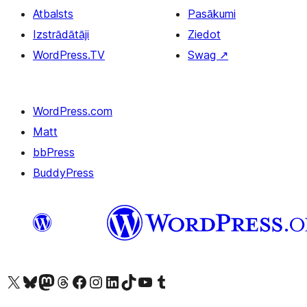
Atbalsts
Pasākumi
Izstrādātāji
Ziedot
WordPress.TV
Swag
↗
WordPress.com
Matt
bbPress
BuddyPress
Apmeklējiet mūsu X (agrāk Twitter) kontu
Apmeklējiet mūsu Bluesky kontu
Apmeklējiet mūsu Mastodon kontu
Apmeklējiet mūsu Threads kontu
Apmeklējiet mūsu Facebook lapu
Apmeklējiet mūsu Instagram kontu
Apmeklējiet mūsu LinkedIn kontu
Apmeklējiet mūsu TikTok kontu
Apmeklējiet mūsu YouTube kanālu
Apmeklējiet mūsu Tumblr kontu