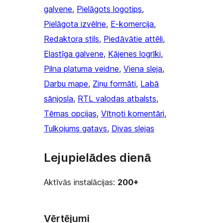
galvene
, 
Pielāgots logotips
, 
Pielāgota izvēlne
, 
E-komercija
, 
Redaktora stils
, 
Piedāvātie attēli
, 
Elastīga galvene
, 
Kājenes logrīki
, 
Pilna platuma veidne
, 
Viena sleja
, 
Darbu mape
, 
Ziņu formāti
, 
Labā
sānjosla
, 
RTL valodas atbalsts
, 
Tēmas opcijas
, 
Vītņoti komentāri
, 
Tulkojums gatavs
, 
Divas slejas
Lejupielādes dienā
Aktīvās instalācijas:
200+
Vērtējumi