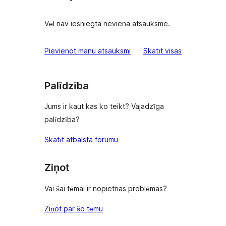
Vēl nav iesniegta neviena atsauksme.
atsauksmes
Pievienot manu atsauksmi
Skatīt visas
Palīdzība
Jums ir kaut kas ko teikt? Vajadzīga
palīdzība?
Skatīt atbalsta forumu
Ziņot
Vai šai tēmai ir nopietnas problēmas?
Ziņot par šo tēmu