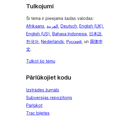
Tulkojumi
Šī tēma ir pieejama šādās valodās:
Afrikaans
,
العربية
,
Deutsch
,
English (UK)
,
English (US)
,
Bahasa Indonesia
,
日本語
,
한국어
,
Nederlands
,
Русский
, un
简体中
文
.
Tulkot šo tēmu
Pārlūkojiet kodu
Izstrādes žurnāls
Subversijas repozitorijs
Pārlūkot
Trac biļetes