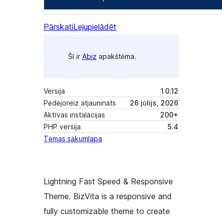
Pārskati
Lejupielādēt
Šī ir
Abiz
apakštēma.
Versija
1.0.12
Pēdējoreiz atjaunināts
26 jūlijs, 2026
Aktīvas instalācijas
200+
PHP versija
5.4
Tēmas sākumlapa
Lightning Fast Speed & Responsive
Theme. BizVita is a responsive and
fully customizable theme to create