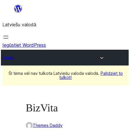
Pāriet
uz
Latviešu valodā
saturu
Iegūstiet WordPress
Tēmas
Šī tēma vēl nav tulkota Latviešu valoda valodā.
Palīdziet to
tulkot!
BizVita
Themes Daddy