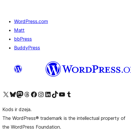
WordPress.com
Matt
bbPress
BuddyPress
Apmeklējiet mūsu X (agrāk Twitter) kontu
Apmeklējiet mūsu Bluesky kontu
Apmeklējiet mūsu Mastodon kontu
Apmeklējiet mūsu Threads kontu
Apmeklējiet mūsu Facebook lapu
Apmeklējiet mūsu Instagram kontu
Apmeklējiet mūsu LinkedIn kontu
Apmeklējiet mūsu TikTok kontu
Apmeklējiet mūsu YouTube kanālu
Apmeklējiet mūsu Tumblr kontu
Kods ir dzeja.
The WordPress® trademark is the intellectual property of
the WordPress Foundation.