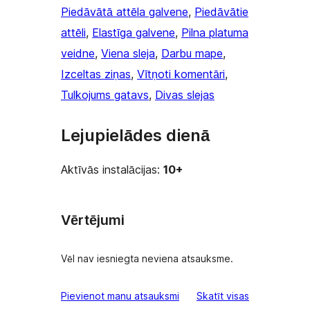
Piedāvātā attēla galvene
, 
Piedāvātie
attēli
, 
Elastīga galvene
, 
Pilna platuma
veidne
, 
Viena sleja
, 
Darbu mape
, 
Izceltas ziņas
, 
Vītņoti komentāri
, 
Tulkojums gatavs
, 
Divas slejas
Lejupielādes dienā
Aktīvās instalācijas:
10+
Vērtējumi
Vēl nav iesniegta neviena atsauksme.
atsauksmes
Pievienot manu atsauksmi
Skatīt visas