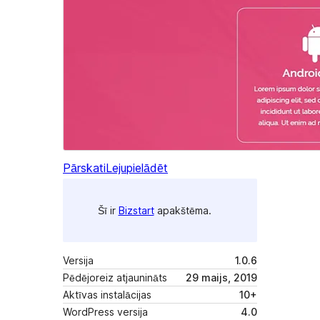
Pārskati
Lejupielādēt
Šī ir
Bizstart
apakštēma.
Versija
1.0.6
Pēdējoreiz atjaunināts
29 maijs, 2019
Aktīvas instalācijas
10+
WordPress versija
4.0