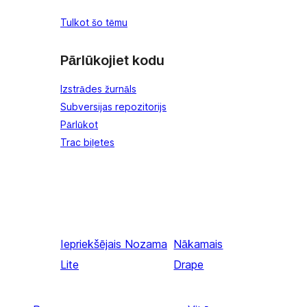
Tulkot šo tēmu
Pārlūkojiet kodu
Izstrādes žurnāls
Subversijas repozitorijs
Pārlūkot
Trac biļetes
Iepriekšējais
Nozama
Nākamais
Lite
Drape