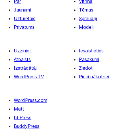
Par
Vitrīna
Jaunumi
Tēmas
Uzturētājs
Spraudņi
Privātums
Modeļi
Uzziniet
Iesaistieties
Atbalsts
Pasākumi
Izstrādātāji
Ziedot
WordPress.TV
Pieci nākotnei
WordPress.com
Matt
bbPress
BuddyPress