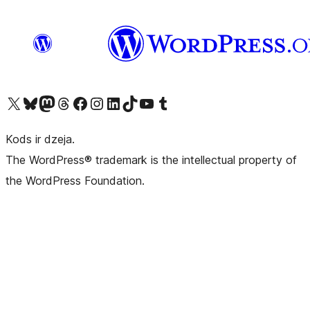
Apmeklējiet mūsu X (agrāk Twitter) kontu
Apmeklējiet mūsu Bluesky kontu
Apmeklējiet mūsu Mastodon kontu
Apmeklējiet mūsu Threads kontu
Apmeklējiet mūsu Facebook lapu
Apmeklējiet mūsu Instagram kontu
Apmeklējiet mūsu LinkedIn kontu
Apmeklējiet mūsu TikTok kontu
Apmeklējiet mūsu YouTube kanālu
Apmeklējiet mūsu Tumblr kontu
Kods ir dzeja.
The WordPress® trademark is the intellectual property of
the WordPress Foundation.