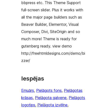
bbpress etc. This Theme Support
full-screen slider. Plus it works with
all the major page builders such as
Beaver Builder, Elementor, Visual
Composer, Divi, SiteOrigin and so
much more! Theme is ready for
gutenberg ready. view demo
http://freehtmldesigns.com/demo/bi
zzer/
Iespējas
Emuārs
, 
Pielāgots fons
, 
Pielāgotas
krāsas
, 
Pielāgota galvene
, 
Pielāgots
logotips
, 
Pielāgota izvēlne
, 