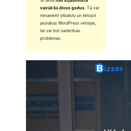
Šī tēma
nav atjaunināta
vairāk kā divus gadus
. Tā var
nesaņemt atbalstu un lietojot
jaunākās WordPress versijas,
tai var būt saderības
problēmas.