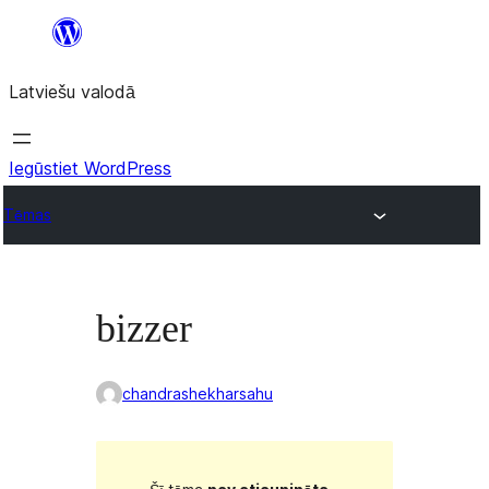
Pāriet
uz
Latviešu valodā
saturu
Iegūstiet WordPress
Tēmas
bizzer
chandrashekharsahu