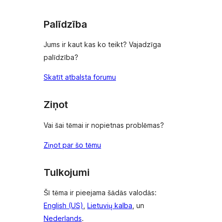
Palīdzība
Jums ir kaut kas ko teikt? Vajadzīga
palīdzība?
Skatīt atbalsta forumu
Ziņot
Vai šai tēmai ir nopietnas problēmas?
Ziņot par šo tēmu
Tulkojumi
Šī tēma ir pieejama šādās valodās:
English (US)
,
Lietuvių kalba
, un
Nederlands
.