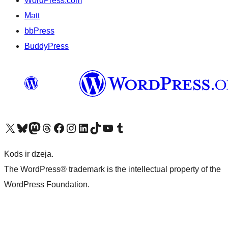
WordPress.com
Matt
bbPress
BuddyPress
Apmeklējiet mūsu X (agrāk Twitter) kontu
Apmeklējiet mūsu Bluesky kontu
Apmeklējiet mūsu Mastodon kontu
Apmeklējiet mūsu Threads kontu
Apmeklējiet mūsu Facebook lapu
Apmeklējiet mūsu Instagram kontu
Apmeklējiet mūsu LinkedIn kontu
Apmeklējiet mūsu TikTok kontu
Apmeklējiet mūsu YouTube kanālu
Apmeklējiet mūsu Tumblr kontu
Kods ir dzeja.
The WordPress® trademark is the intellectual property of the
WordPress Foundation.