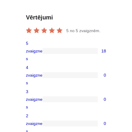
Vērtējumi
5
no 5 zvaigznēm.
5
zvaigzne
18
18
s
5-
4
star
zvaigzne
0
reviews
0
s
4-
3
star
zvaigzne
0
reviews
0
s
3-
2
star
zvaigzne
0
reviews
0
s