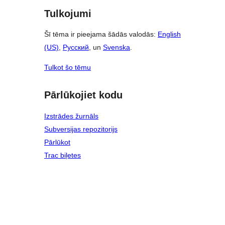
Tulkojumi
Šī tēma ir pieejama šādās valodās:
English
(US)
,
Русский
, un
Svenska
.
Tulkot šo tēmu
Pārlūkojiet kodu
Izstrādes žurnāls
Subversijas repozitorijs
Pārlūkot
Trac biļetes