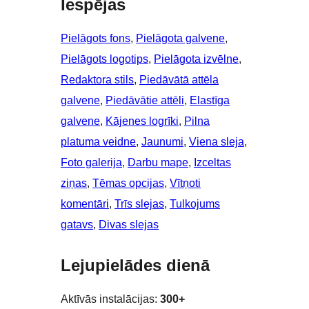
Iespējas
Pielāgots fons
, 
Pielāgota galvene
, 
Pielāgots logotips
, 
Pielāgota izvēlne
, 
Redaktora stils
, 
Piedāvātā attēla
galvene
, 
Piedāvātie attēli
, 
Elastīga
galvene
, 
Kājenes logrīki
, 
Pilna
platuma veidne
, 
Jaunumi
, 
Viena sleja
, 
Foto galerija
, 
Darbu mape
, 
Izceltas
ziņas
, 
Tēmas opcijas
, 
Vītņoti
komentāri
, 
Trīs slejas
, 
Tulkojums
gatavs
, 
Divas slejas
Lejupielādes dienā
Aktīvās instalācijas:
300+