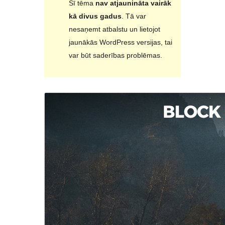
Šī tēma
nav atjaunināta vairāk
kā divus gadus
. Tā var
nesaņemt atbalstu un lietojot
jaunākās WordPress versijas, tai
var būt saderības problēmas.