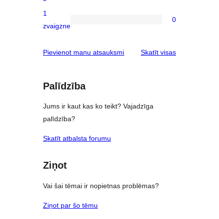
2-
1
star
0
0
zvaigzne
reviews
1-
star
atsauksmes
Pievienot manu atsauksmi
Skatīt visas
reviews
Palīdzība
Jums ir kaut kas ko teikt? Vajadzīga
palīdzība?
Skatīt atbalsta forumu
Ziņot
Vai šai tēmai ir nopietnas problēmas?
Ziņot par šo tēmu