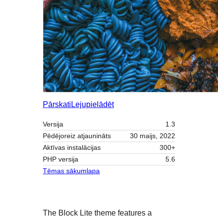
Pārskati
Lejupielādēt
Versija
1.3
Pēdējoreiz atjaunināts
30 maijs, 2022
Aktīvas instalācijas
300+
PHP versija
5.6
Tēmas sākumlapa
The Block Lite theme features a