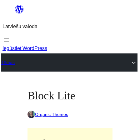
Pāriet
uz
Latviešu valodā
saturu
Iegūstiet WordPress
Tēmas
Block Lite
Organic Themes