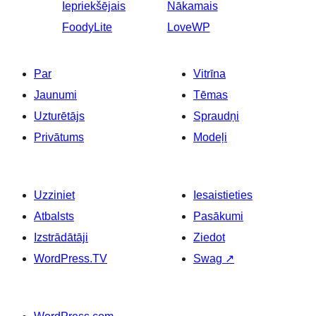
Iepriekšējais
Nākamais
FoodyLite
LoveWP
Par
Vitrīna
Jaunumi
Tēmas
Uzturētājs
Spraudņi
Privātums
Modeļi
Uzziniet
Iesaistieties
Atbalsts
Pasākumi
Izstrādātāji
Ziedot
WordPress.TV
Swag
↗