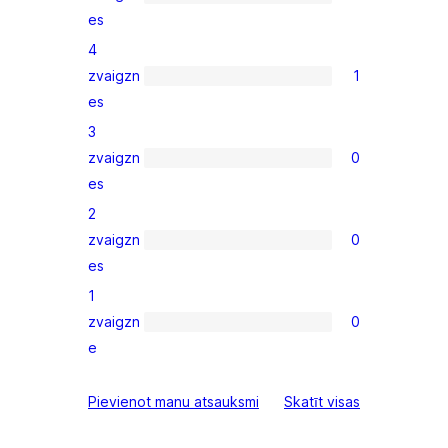
18
es
5-
4
star
zvaigzn
1
reviews
1
es
4-
3
star
zvaigzn
0
review
0
es
3-
2
star
zvaigzn
0
reviews
0
es
2-
1
star
zvaigzn
0
reviews
0
e
1-
star
atsauksmes
Pievienot manu atsauksmi
Skatīt visas
reviews