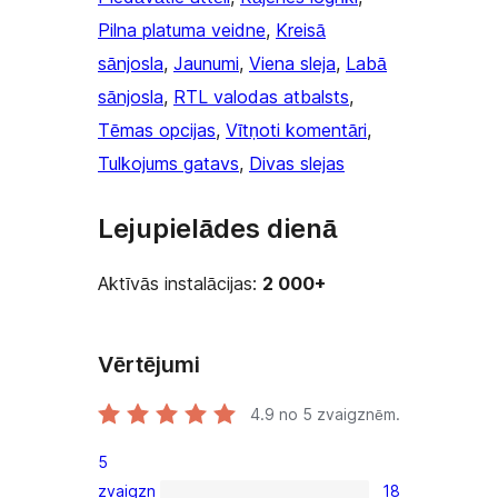
Pilna platuma veidne
, 
Kreisā
sānjosla
, 
Jaunumi
, 
Viena sleja
, 
Labā
sānjosla
, 
RTL valodas atbalsts
, 
Tēmas opcijas
, 
Vītņoti komentāri
, 
Tulkojums gatavs
, 
Divas slejas
Lejupielādes dienā
Aktīvās instalācijas:
2 000+
Vērtējumi
4.9
no 5 zvaigznēm.
5
zvaigzn
18