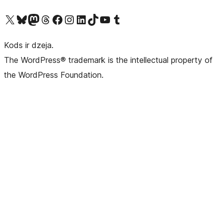
Apmeklējiet mūsu X (agrāk Twitter) kontu
Apmeklējiet mūsu Bluesky kontu
Apmeklējiet mūsu Mastodon kontu
Apmeklējiet mūsu Threads kontu
Apmeklējiet mūsu Facebook lapu
Apmeklējiet mūsu Instagram kontu
Apmeklējiet mūsu LinkedIn kontu
Apmeklējiet mūsu TikTok kontu
Apmeklējiet mūsu YouTube kanālu
Apmeklējiet mūsu Tumblr kontu
Kods ir dzeja.
The WordPress® trademark is the intellectual property of
the WordPress Foundation.