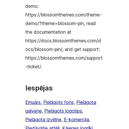
demo:
https://blossomthemes.com/theme-
demo/?theme=blossom-pin, read
the documentation at
https://docs.blossomthemes.com/d
ocs/blossom-pin/, and get support:
https://blossomthemes.com/support
-ticket/.
Iespējas
Emuārs
, 
Pielāgots fons
, 
Pielāgota
galvene
, 
Pielāgots logotips
, 
Pielāgota izvēlne
, 
E-komercija
, 
Piedāvātie attēli
, 
Kājenes logrīki
, 