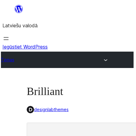
Pāriet
uz
Latviešu valodā
saturu
Iegūstiet WordPress
Tēmas
Brilliant
designlabthemes