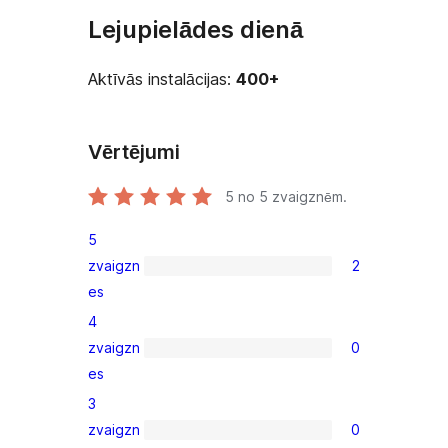
Lejupielādes dienā
Aktīvās instalācijas:
400+
Vērtējumi
5
no 5 zvaigznēm.
5
zvaigzn
2
2
es
5-
4
star
zvaigzn
0
reviews
0
es
4-
3
star
zvaigzn
0
reviews
0