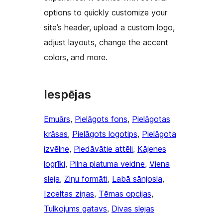
options to quickly customize your
site’s header, upload a custom logo,
adjust layouts, change the accent
colors, and more.
Iespējas
Emuārs
, 
Pielāgots fons
, 
Pielāgotas
krāsas
, 
Pielāgots logotips
, 
Pielāgota
izvēlne
, 
Piedāvātie attēli
, 
Kājenes
logrīki
, 
Pilna platuma veidne
, 
Viena
sleja
, 
Ziņu formāti
, 
Labā sānjosla
, 
Izceltas ziņas
, 
Tēmas opcijas
, 
Tulkojums gatavs
, 
Divas slejas