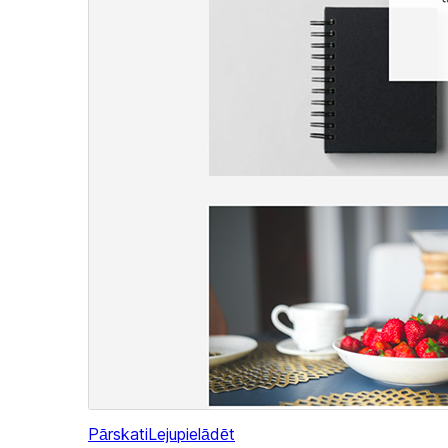
Pārskati
Lejupielādēt