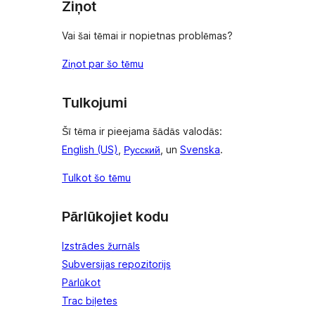
Ziņot
Vai šai tēmai ir nopietnas problēmas?
Ziņot par šo tēmu
Tulkojumi
Šī tēma ir pieejama šādās valodās:
English (US)
,
Русский
, un
Svenska
.
Tulkot šo tēmu
Pārlūkojiet kodu
Izstrādes žurnāls
Subversijas repozitorijs
Pārlūkot
Trac biļetes