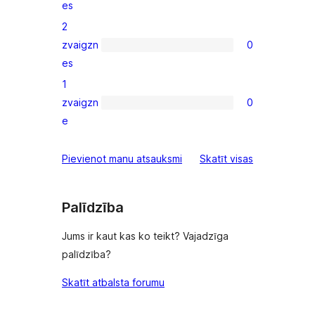
es
3-
2
star
zvaigzn
0
reviews
0
es
2-
1
star
zvaigzn
0
reviews
0
e
1-
star
atsauksmes
Pievienot manu atsauksmi
Skatīt visas
reviews
Palīdzība
Jums ir kaut kas ko teikt? Vajadzīga
palīdzība?
Skatīt atbalsta forumu