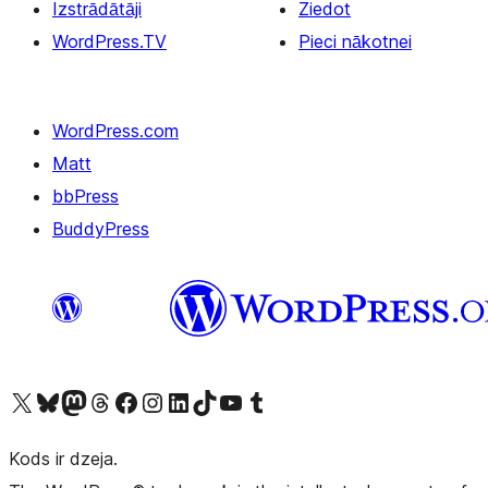
Izstrādātāji
Ziedot
WordPress.TV
Pieci nākotnei
WordPress.com
Matt
bbPress
BuddyPress
Apmeklējiet mūsu X (agrāk Twitter) kontu
Apmeklējiet mūsu Bluesky kontu
Apmeklējiet mūsu Mastodon kontu
Apmeklējiet mūsu Threads kontu
Apmeklējiet mūsu Facebook lapu
Apmeklējiet mūsu Instagram kontu
Apmeklējiet mūsu LinkedIn kontu
Apmeklējiet mūsu TikTok kontu
Apmeklējiet mūsu YouTube kanālu
Apmeklējiet mūsu Tumblr kontu
Kods ir dzeja.