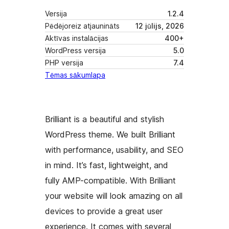
Versija
1.2.4
Pēdējoreiz atjaunināts
12 jūlijs, 2026
Aktīvas instalācijas
400+
WordPress versija
5.0
PHP versija
7.4
Tēmas sākumlapa
Brilliant is a beautiful and stylish
WordPress theme. We built Brilliant
with performance, usability, and SEO
in mind. It’s fast, lightweight, and
fully AMP-compatible. With Brilliant
your website will look amazing on all
devices to provide a great user
experience. It comes with several