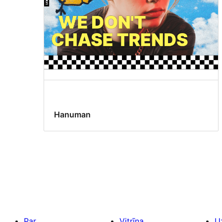
Hanuman
Par
Vitrīna
U