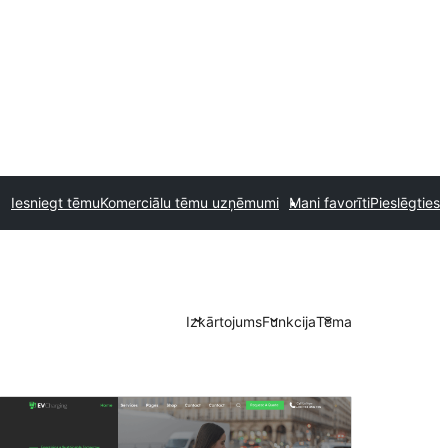
Iesniegt tēmu
Komerciālu tēmu uzņēmumi
Mani favorīti
Pieslēgties
Izkārtojums
Funkcija
Tēma