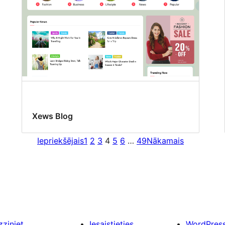
Xews Blog
Iepriekšējais
1
2
3
4
5
6
…
49
Nākamais
zziniet
Iesaistieties
WordPres