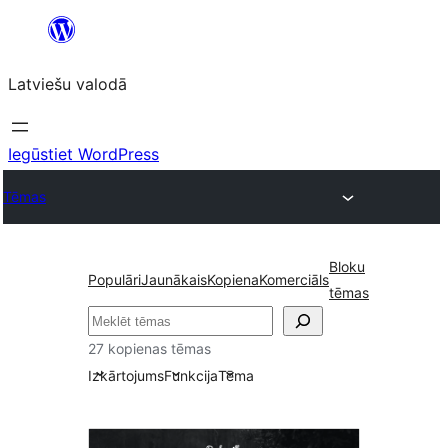
Pāriet
uz
Latviešu valodā
saturu
Iegūstiet WordPress
Tēmas
Bloku
Populāri
Jaunākais
Kopiena
Komerciāls
tēmas
Meklēt
27 kopienas tēmas
Izkārtojums
Funkcija
Tēma
Kopienas