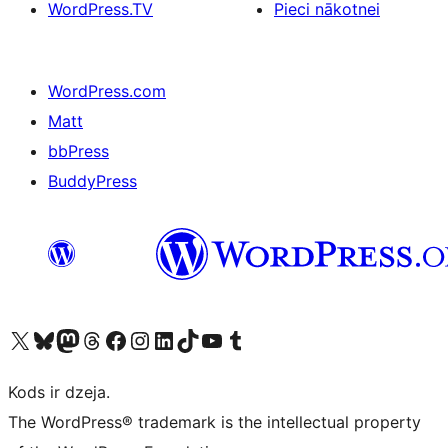
WordPress.TV
Pieci nākotnei
WordPress.com
Matt
bbPress
BuddyPress
Apmeklējiet mūsu X (agrāk Twitter) kontu
Apmeklējiet mūsu Bluesky kontu
Apmeklējiet mūsu Mastodon kontu
Apmeklējiet mūsu Threads kontu
Apmeklējiet mūsu Facebook lapu
Apmeklējiet mūsu Instagram kontu
Apmeklējiet mūsu LinkedIn kontu
Apmeklējiet mūsu TikTok kontu
Apmeklējiet mūsu YouTube kanālu
Apmeklējiet mūsu Tumblr kontu
Kods ir dzeja.
The WordPress® trademark is the intellectual property