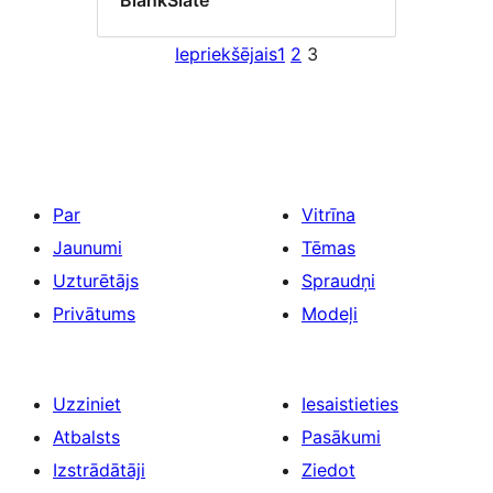
BlankSlate
Iepriekšējais
1
2
3
Par
Vitrīna
Jaunumi
Tēmas
Uzturētājs
Spraudņi
Privātums
Modeļi
Uzziniet
Iesaistieties
Atbalsts
Pasākumi
Izstrādātāji
Ziedot