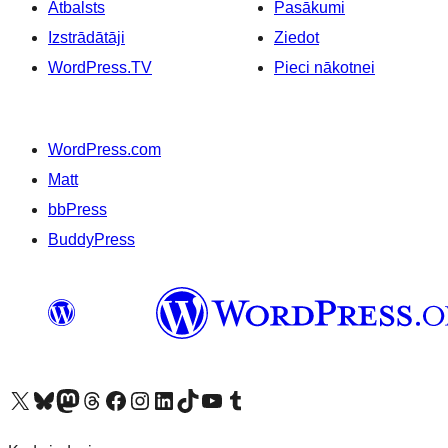
Atbalsts
Pasākumi
Izstrādātāji
Ziedot
WordPress.TV
Pieci nākotnei
WordPress.com
Matt
bbPress
BuddyPress
Apmeklējiet mūsu X (agrāk Twitter) kontu
Apmeklējiet mūsu Bluesky kontu
Apmeklējiet mūsu Mastodon kontu
Apmeklējiet mūsu Threads kontu
Apmeklējiet mūsu Facebook lapu
Apmeklējiet mūsu Instagram kontu
Apmeklējiet mūsu LinkedIn kontu
Apmeklējiet mūsu TikTok kontu
Apmeklējiet mūsu YouTube kanālu
Apmeklējiet mūsu Tumblr kontu