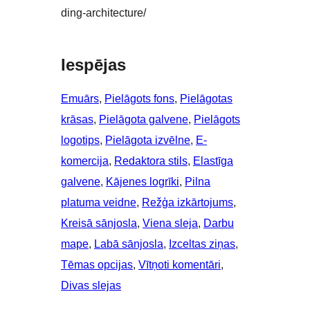
ding-architecture/
Iespējas
Emuārs
, 
Pielāgots fons
, 
Pielāgotas
krāsas
, 
Pielāgota galvene
, 
Pielāgots
logotips
, 
Pielāgota izvēlne
, 
E-
komercija
, 
Redaktora stils
, 
Elastīga
galvene
, 
Kājenes logrīki
, 
Pilna
platuma veidne
, 
Režģa izkārtojums
, 
Kreisā sānjosla
, 
Viena sleja
, 
Darbu
mape
, 
Labā sānjosla
, 
Izceltas ziņas
, 
Tēmas opcijas
, 
Vītņoti komentāri
, 
Divas slejas