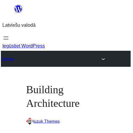
Pāriet
uz
Latviešu valodā
saturu
Iegūstiet WordPress
Tēmas
Building
Architecture
luzuk Themes