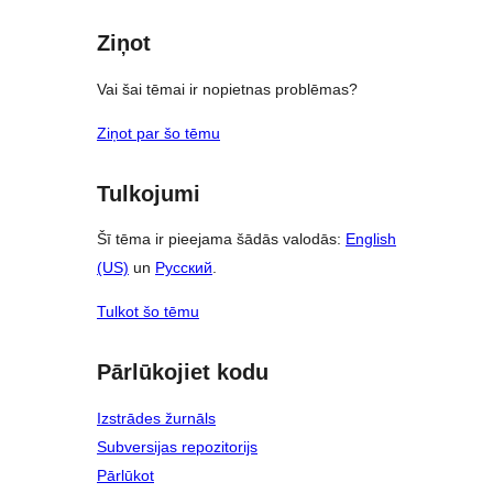
Ziņot
Vai šai tēmai ir nopietnas problēmas?
Ziņot par šo tēmu
Tulkojumi
Šī tēma ir pieejama šādās valodās:
English
(US)
un
Русский
.
Tulkot šo tēmu
Pārlūkojiet kodu
Izstrādes žurnāls
Subversijas repozitorijs
Pārlūkot