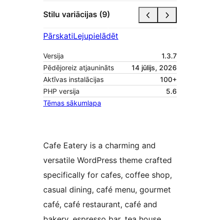
Stilu variācijas (9)
Pārskati
Lejupielādēt
Versija
1.3.7
Pēdējoreiz atjaunināts
14 jūlijs, 2026
Aktīvas instalācijas
100+
PHP versija
5.6
Tēmas sākumlapa
Cafe Eatery is a charming and
versatile WordPress theme crafted
specifically for cafes, coffee shop,
casual dining, café menu, gourmet
café, café restaurant, café and
bakery, espresso bar, tea house,