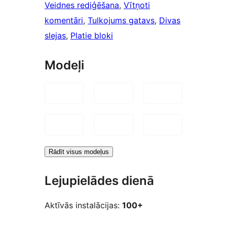
Veidnes rediģēšana
, 
Vītņoti
komentāri
, 
Tulkojums gatavs
, 
Divas
slejas
, 
Platie bloki
Modeļi
Rādīt visus modeļus
Lejupielādes dienā
Aktīvās instalācijas:
100+