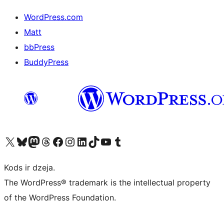
WordPress.com
Matt
bbPress
BuddyPress
Apmeklējiet mūsu X (agrāk Twitter) kontu
Apmeklējiet mūsu Bluesky kontu
Apmeklējiet mūsu Mastodon kontu
Apmeklējiet mūsu Threads kontu
Apmeklējiet mūsu Facebook lapu
Apmeklējiet mūsu Instagram kontu
Apmeklējiet mūsu LinkedIn kontu
Apmeklējiet mūsu TikTok kontu
Apmeklējiet mūsu YouTube kanālu
Apmeklējiet mūsu Tumblr kontu
Kods ir dzeja.
The WordPress® trademark is the intellectual property
of the WordPress Foundation.