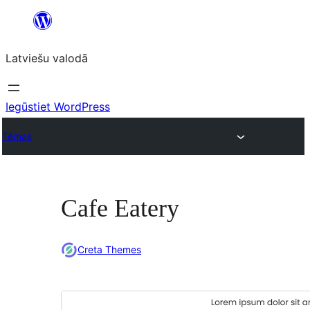
Pāriet
uz
Latviešu valodā
saturu
Iegūstiet WordPress
Tēmas
Cafe Eatery
Creta Themes