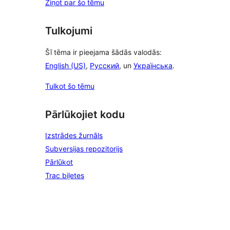
Ziņot par šo tēmu
Tulkojumi
Šī tēma ir pieejama šādās valodās:
English (US)
,
Русский
, un
Українська
.
Tulkot šo tēmu
Pārlūkojiet kodu
Izstrādes žurnāls
Subversijas repozitorijs
Pārlūkot
Trac biļetes