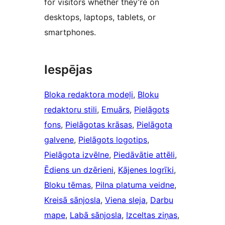
for visitors whether they’re on
desktops, laptops, tablets, or
smartphones.
Iespējas
Bloka redaktora modeļi
, 
Bloku
redaktoru stili
, 
Emuārs
, 
Pielāgots
fons
, 
Pielāgotas krāsas
, 
Pielāgota
galvene
, 
Pielāgots logotips
, 
Pielāgota izvēlne
, 
Piedāvātie attēli
, 
Ēdiens un dzērieni
, 
Kājenes logrīki
, 
Bloku tēmas
, 
Pilna platuma veidne
, 
Kreisā sānjosla
, 
Viena sleja
, 
Darbu
mape
, 
Labā sānjosla
, 
Izceltas ziņas
, 