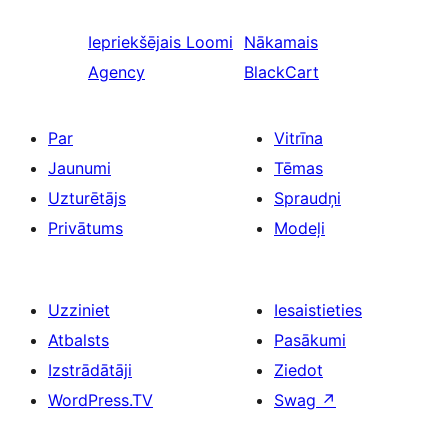
Iepriekšējais
Loomi
Nākamais
Agency
BlackCart
Par
Vitrīna
Jaunumi
Tēmas
Uzturētājs
Spraudņi
Privātums
Modeļi
Uzziniet
Iesaistieties
Atbalsts
Pasākumi
Izstrādātāji
Ziedot
WordPress.TV
Swag
↗