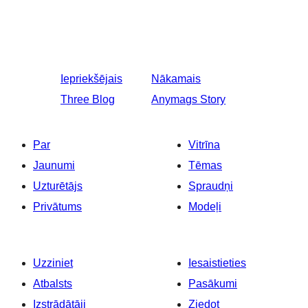
Iepriekšējais
Nākamais
Three Blog
Anymags Story
Par
Vitrīna
Jaunumi
Tēmas
Uzturētājs
Spraudņi
Privātums
Modeļi
Uzziniet
Iesaistieties
Atbalsts
Pasākumi
Izstrādātāji
Ziedot