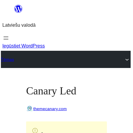
Pāriet
uz
Latviešu valodā
saturu
Iegūstiet WordPress
Tēmas
Canary Led
themecanary.com