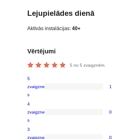
Lejupielādes dienā
Aktīvās instalācijas:
40+
Vērtējumi
5
no 5 zvaigznēm.
5
zvaigzne
1
1
s
5-
4
star
zvaigzne
0
review
0
s
4-
3
star
zvaigzne
0