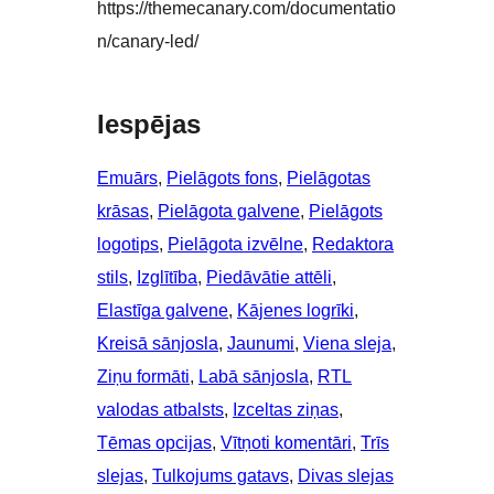
https://themecanary.com/documentatio
n/canary-led/
Iespējas
Emuārs
, 
Pielāgots fons
, 
Pielāgotas
krāsas
, 
Pielāgota galvene
, 
Pielāgots
logotips
, 
Pielāgota izvēlne
, 
Redaktora
stils
, 
Izglītība
, 
Piedāvātie attēli
, 
Elastīga galvene
, 
Kājenes logrīki
, 
Kreisā sānjosla
, 
Jaunumi
, 
Viena sleja
, 
Ziņu formāti
, 
Labā sānjosla
, 
RTL
valodas atbalsts
, 
Izceltas ziņas
, 
Tēmas opcijas
, 
Vītņoti komentāri
, 
Trīs
slejas
, 
Tulkojums gatavs
, 
Divas slejas