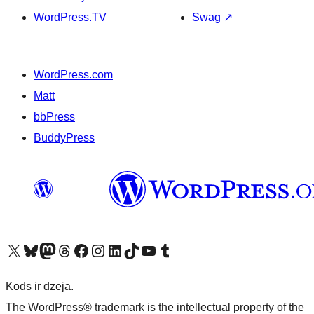
WordPress.TV
Swag
↗
WordPress.com
Matt
bbPress
BuddyPress
Apmeklējiet mūsu X (agrāk Twitter) kontu
Apmeklējiet mūsu Bluesky kontu
Apmeklējiet mūsu Mastodon kontu
Apmeklējiet mūsu Threads kontu
Apmeklējiet mūsu Facebook lapu
Apmeklējiet mūsu Instagram kontu
Apmeklējiet mūsu LinkedIn kontu
Apmeklējiet mūsu TikTok kontu
Apmeklējiet mūsu YouTube kanālu
Apmeklējiet mūsu Tumblr kontu
Kods ir dzeja.
The WordPress® trademark is the intellectual property of the