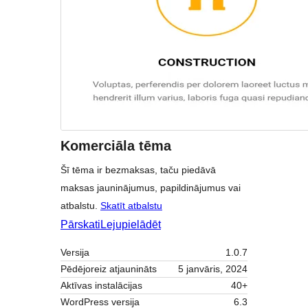
Komerciāla tēma
Šī tēma ir bezmaksas, taču piedāvā
maksas jauninājumus, papildinājumus vai
atbalstu.
Skatīt atbalstu
Pārskati
Lejupielādēt
Versija
1.0.7
Pēdējoreiz atjaunināts
5 janvāris, 2024
Aktīvas instalācijas
40+
WordPress versija
6.3