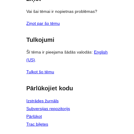
Vai šai tēmai ir nopietnas problēmas?
Ziņot par šo tēmu
Tulkojumi
Šī tēma ir pieejama šādās valodās:
English
(US)
.
Tulkot šo tēmu
Pārlūkojiet kodu
Izstrādes žurnāls
Subversijas repozitorijs
Pārlūkot
Trac biļetes