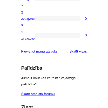
reviews
0
s
3-
2
star
zvaigzne
0
reviews
0
s
2-
1
star
0
0
zvaigzne
reviews
1-
star
atsauksmes
Pievienot manu atsauksmi
Skatīt visas
reviews
Palīdzība
Jums ir kaut kas ko teikt? Vajadzīga
palīdzība?
Skatīt atbalsta forumu
Ziņot