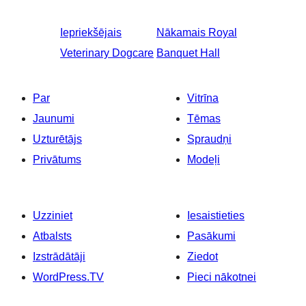
Iepriekšējais
Nākamais
Royal
Veterinary Dogcare
Banquet Hall
Par
Vitrīna
Jaunumi
Tēmas
Uzturētājs
Spraudņi
Privātums
Modeļi
Uzziniet
Iesaistieties
Atbalsts
Pasākumi
Izstrādātāji
Ziedot
WordPress.TV
Pieci nākotnei