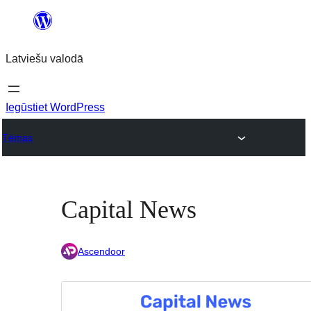
Pāriet
uz
Latviešu valodā
saturu
Iegūstiet WordPress
Tēmas
Capital News
Ascendoor