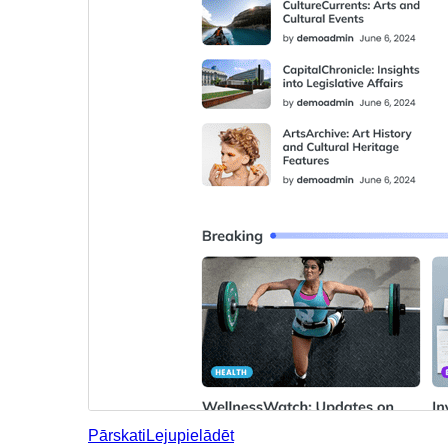
Pārskati
Lejupielādēt