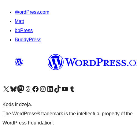
WordPress.com
Matt
bbPress
BuddyPress
Apmeklējiet mūsu X (agrāk Twitter) kontu
Apmeklējiet mūsu Bluesky kontu
Apmeklējiet mūsu Mastodon kontu
Apmeklējiet mūsu Threads kontu
Apmeklējiet mūsu Facebook lapu
Apmeklējiet mūsu Instagram kontu
Apmeklējiet mūsu LinkedIn kontu
Apmeklējiet mūsu TikTok kontu
Apmeklējiet mūsu YouTube kanālu
Apmeklējiet mūsu Tumblr kontu
Kods ir dzeja.
The WordPress® trademark is the intellectual property of the
WordPress Foundation.