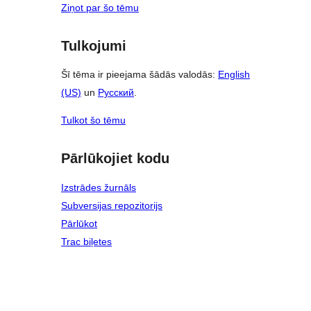
Ziņot par šo tēmu
Tulkojumi
Šī tēma ir pieejama šādās valodās:
English
(US)
un
Русский
.
Tulkot šo tēmu
Pārlūkojiet kodu
Izstrādes žurnāls
Subversijas repozitorijs
Pārlūkot
Trac biļetes