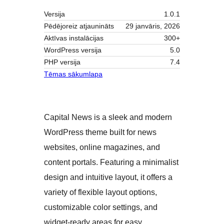
Versija
1.0.1
Pēdējoreiz atjaunināts
29 janvāris, 2026
Aktīvas instalācijas
300+
WordPress versija
5.0
PHP versija
7.4
Tēmas sākumlapa
Capital News is a sleek and modern
WordPress theme built for news
websites, online magazines, and
content portals. Featuring a minimalist
design and intuitive layout, it offers a
variety of flexible layout options,
customizable color settings, and
widget-ready areas for easy