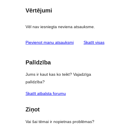
Vērtējumi
Vēl nav iesniegta neviena atsauksme.
atsauksmes
Pievienot manu atsauksmi
Skatīt visas
Palīdzība
Jums ir kaut kas ko teikt? Vajadzīga
palīdzība?
Skatīt atbalsta forumu
Ziņot
Vai šai tēmai ir nopietnas problēmas?