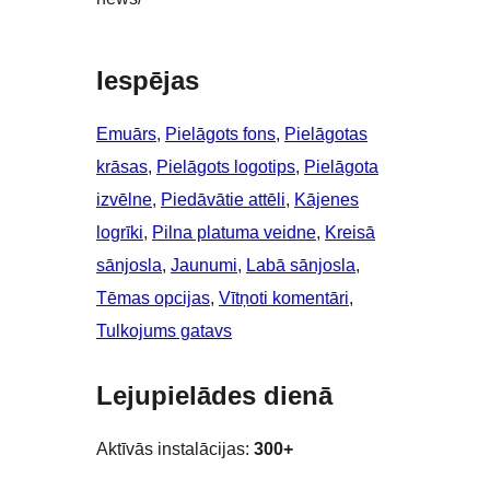
Iespējas
Emuārs
, 
Pielāgots fons
, 
Pielāgotas
krāsas
, 
Pielāgots logotips
, 
Pielāgota
izvēlne
, 
Piedāvātie attēli
, 
Kājenes
logrīki
, 
Pilna platuma veidne
, 
Kreisā
sānjosla
, 
Jaunumi
, 
Labā sānjosla
, 
Tēmas opcijas
, 
Vītņoti komentāri
, 
Tulkojums gatavs
Lejupielādes dienā
Aktīvās instalācijas:
300+