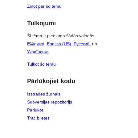
Ziņot par šo tēmu
Tulkojumi
Šī tēma ir pieejama šādās valodās:
Ελληνικά
,
English (US)
,
Русский
, un
Українська
.
Tulkot šo tēmu
Pārlūkojiet kodu
Izstrādes žurnāls
Subversijas repozitorijs
Pārlūkot
Trac biļetes