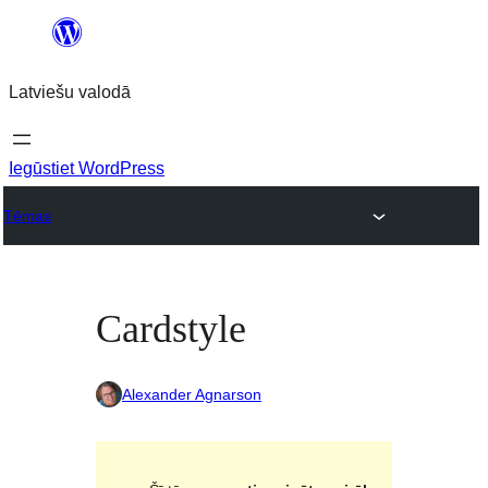
Pāriet
uz
Latviešu valodā
saturu
Iegūstiet WordPress
Tēmas
Cardstyle
Alexander Agnarson