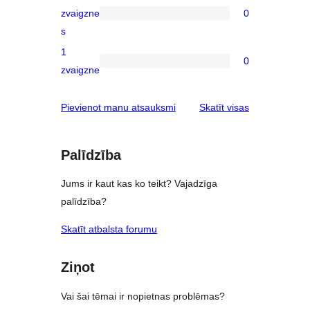
star
zvaigzne
0
reviews
0
s
2-
1
star
0
0
zvaigzne
reviews
1-
star
atsauksmes
Pievienot manu atsauksmi
Skatīt visas
reviews
Palīdzība
Jums ir kaut kas ko teikt? Vajadzīga
palīdzība?
Skatīt atbalsta forumu
Ziņot
Vai šai tēmai ir nopietnas problēmas?