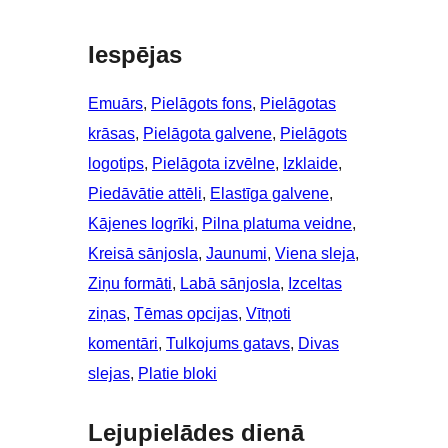
Iespējas
Emuārs
, 
Pielāgots fons
, 
Pielāgotas
krāsas
, 
Pielāgota galvene
, 
Pielāgots
logotips
, 
Pielāgota izvēlne
, 
Izklaide
, 
Piedāvātie attēli
, 
Elastīga galvene
, 
Kājenes logrīki
, 
Pilna platuma veidne
, 
Kreisā sānjosla
, 
Jaunumi
, 
Viena sleja
, 
Ziņu formāti
, 
Labā sānjosla
, 
Izceltas
ziņas
, 
Tēmas opcijas
, 
Vītņoti
komentāri
, 
Tulkojums gatavs
, 
Divas
slejas
, 
Platie bloki
Lejupielādes dienā