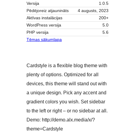
Versija
1.0.5
Pēdējoreiz atjaunināts
4 augusts, 2023
Aktīvas instalācijas
200+
WordPress versija
5.0
PHP versija
5.6
Tēmas sākumlapa
Cardstyle is a flexible blog theme with
plenty of options. Optimized for all
devices, this theme will stand out with
a unique design. Pick any accent and
gradient colors you wish. Set sidebar
to the left or right – or no sidebar at all.
Demo: http://demo.alx.media/x/?
theme=Cardstyle