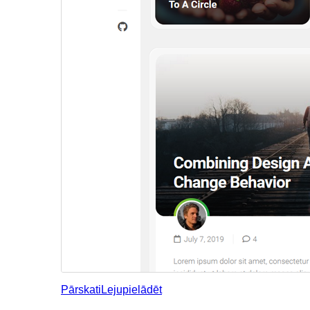
Pārskati
Lejupielādēt