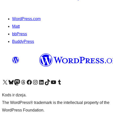
WordPress.com
Matt
bbPress
BuddyPress
Apmeklējiet mūsu X (agrāk Twitter) kontu
Apmeklējiet mūsu Bluesky kontu
Apmeklējiet mūsu Mastodon kontu
Apmeklējiet mūsu Threads kontu
Apmeklējiet mūsu Facebook lapu
Apmeklējiet mūsu Instagram kontu
Apmeklējiet mūsu LinkedIn kontu
Apmeklējiet mūsu TikTok kontu
Apmeklējiet mūsu YouTube kanālu
Apmeklējiet mūsu Tumblr kontu
Kods ir dzeja.
The WordPress® trademark is the intellectual property of the
WordPress Foundation.