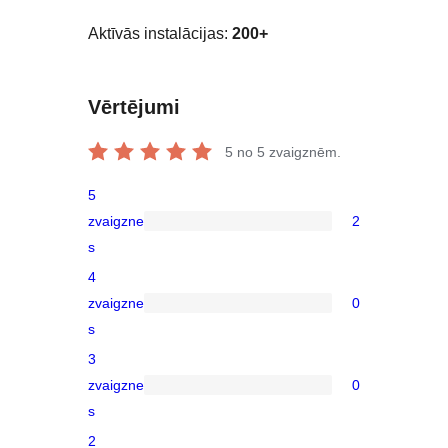
Aktīvās instalācijas:
200+
Vērtējumi
5
no 5 zvaigznēm.
5
zvaigzne
2
2
s
5-
4
star
zvaigzne
0
reviews
0
s
4-
3
star
zvaigzne
0
reviews
0
s
3-
2