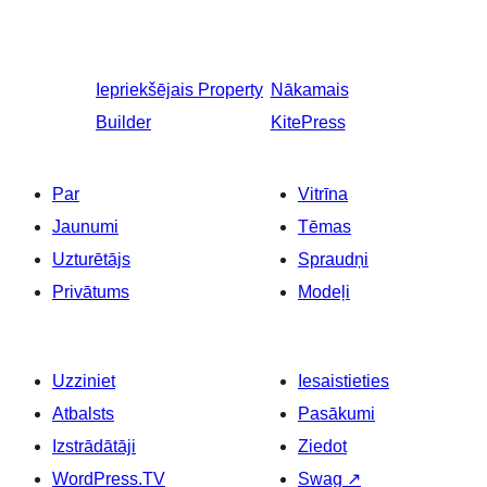
Iepriekšējais
Property
Nākamais
Builder
KitePress
Par
Vitrīna
Jaunumi
Tēmas
Uzturētājs
Spraudņi
Privātums
Modeļi
Uzziniet
Iesaistieties
Atbalsts
Pasākumi
Izstrādātāji
Ziedot
WordPress.TV
Swag
↗