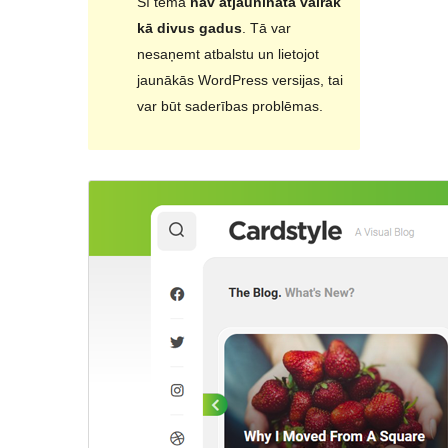
Šī tēma
nav atjaunināta vairāk
kā divus gadus
. Tā var
nesaņemt atbalstu un lietojot
jaunākās WordPress versijas, tai
var būt saderības problēmas.