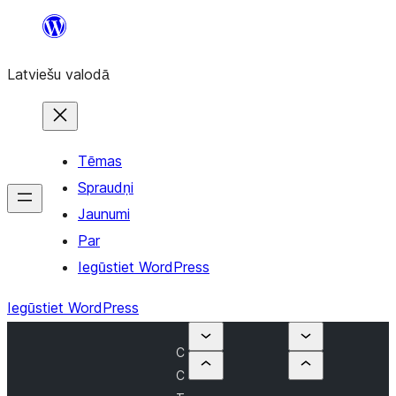
Pāriet
uz
Latviešu valodā
saturu
Tēmas
Spraudņi
Jaunumi
Par
Iegūstiet WordPress
Iegūstiet WordPress
C
C