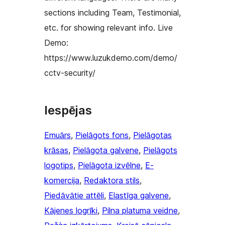
sections including Team, Testimonial,
etc. for showing relevant info. Live
Demo:
https://www.luzukdemo.com/demo/
cctv-security/
Iespējas
Emuārs
, 
Pielāgots fons
, 
Pielāgotas
krāsas
, 
Pielāgota galvene
, 
Pielāgots
logotips
, 
Pielāgota izvēlne
, 
E-
komercija
, 
Redaktora stils
, 
Piedāvātie attēli
, 
Elastīga galvene
, 
Kājenes logrīki
, 
Pilna platuma veidne
, 