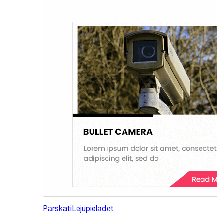
Pārskati
Lejupielādēt