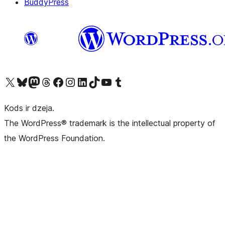
BuddyPress
Apmeklējiet mūsu X (agrāk Twitter) kontu
Apmeklējiet mūsu Bluesky kontu
Apmeklējiet mūsu Mastodon kontu
Apmeklējiet mūsu Threads kontu
Apmeklējiet mūsu Facebook lapu
Apmeklējiet mūsu Instagram kontu
Apmeklējiet mūsu LinkedIn kontu
Apmeklējiet mūsu TikTok kontu
Apmeklējiet mūsu YouTube kanālu
Apmeklējiet mūsu Tumblr kontu
Kods ir dzeja.
The WordPress® trademark is the intellectual property of
the WordPress Foundation.