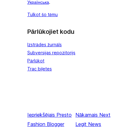
Українська
.
Tulkot šo tēmu
Pārlūkojiet kodu
Izstrādes žurnāls
Subversijas repozitorijs
Pārlūkot
Trac biļetes
Iepriekšējais
Presto
Nākamais
Next
Fashion Blogger
Legit News