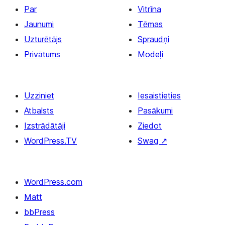
Par
Vitrīna
Jaunumi
Tēmas
Uzturētājs
Spraudņi
Privātums
Modeļi
Uzziniet
Iesaistieties
Atbalsts
Pasākumi
Izstrādātāji
Ziedot
WordPress.TV
Swag
↗
WordPress.com
Matt
bbPress