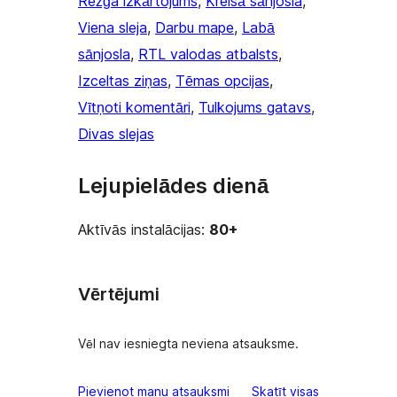
Režģa izkārtojums
, 
Kreisā sānjosla
, 
Viena sleja
, 
Darbu mape
, 
Labā
sānjosla
, 
RTL valodas atbalsts
, 
Izceltas ziņas
, 
Tēmas opcijas
, 
Vītņoti komentāri
, 
Tulkojums gatavs
, 
Divas slejas
Lejupielādes dienā
Aktīvās instalācijas:
80+
Vērtējumi
Vēl nav iesniegta neviena atsauksme.
atsauksmes
Pievienot manu atsauksmi
Skatīt visas