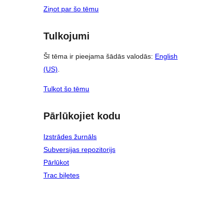
Ziņot par šo tēmu
Tulkojumi
Šī tēma ir pieejama šādās valodās:
English
(US)
.
Tulkot šo tēmu
Pārlūkojiet kodu
Izstrādes žurnāls
Subversijas repozitorijs
Pārlūkot
Trac biļetes