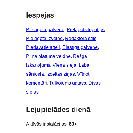
Iespējas
Pielāgota galvene
, 
Pielāgots logotips
, 
Pielāgota izvēlne
, 
Redaktora stils
, 
Piedāvātie attēli
, 
Elastīga galvene
, 
Pilna platuma veidne
, 
Režģa
izkārtojums
, 
Viena sleja
, 
Labā
sānjosla
, 
Izceltas ziņas
, 
Vītņoti
komentāri
, 
Tulkojums gatavs
, 
Divas
slejas
Lejupielādes dienā
Aktīvās instalācijas:
60+