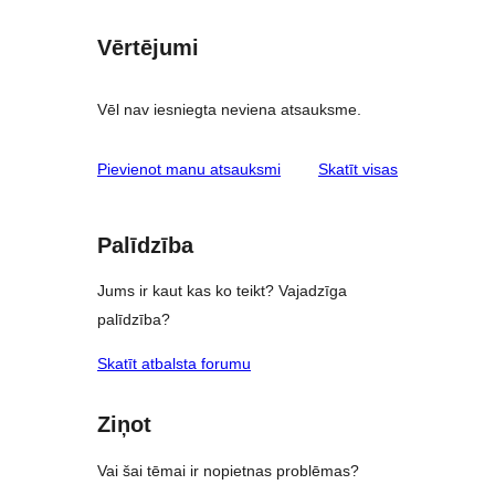
Vērtējumi
Vēl nav iesniegta neviena atsauksme.
atsauksmes
Pievienot manu atsauksmi
Skatīt visas
Palīdzība
Jums ir kaut kas ko teikt? Vajadzīga
palīdzība?
Skatīt atbalsta forumu
Ziņot
Vai šai tēmai ir nopietnas problēmas?