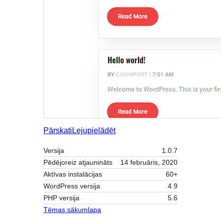
Pārskati
Lejupielādēt
Versija
1.0.7
Pēdējoreiz atjaunināts
14 februāris, 2020
Aktīvas instalācijas
60+
WordPress versija
4.9
PHP versija
5.6
Tēmas sākumlapa