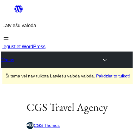
Pāriet
uz
Latviešu valodā
saturu
Iegūstiet WordPress
Tēmas
Šī tēma vēl nav tulkota Latviešu valoda valodā.
Palīdziet to tulkot!
CGS Travel Agency
CGS Themes