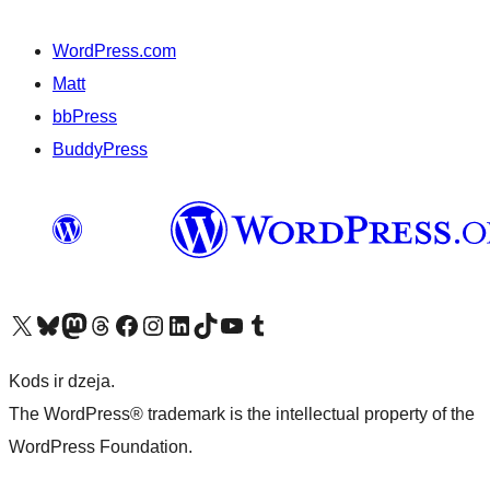
WordPress.com
Matt
bbPress
BuddyPress
Apmeklējiet mūsu X (agrāk Twitter) kontu
Apmeklējiet mūsu Bluesky kontu
Apmeklējiet mūsu Mastodon kontu
Apmeklējiet mūsu Threads kontu
Apmeklējiet mūsu Facebook lapu
Apmeklējiet mūsu Instagram kontu
Apmeklējiet mūsu LinkedIn kontu
Apmeklējiet mūsu TikTok kontu
Apmeklējiet mūsu YouTube kanālu
Apmeklējiet mūsu Tumblr kontu
Kods ir dzeja.
The WordPress® trademark is the intellectual property of the
WordPress Foundation.