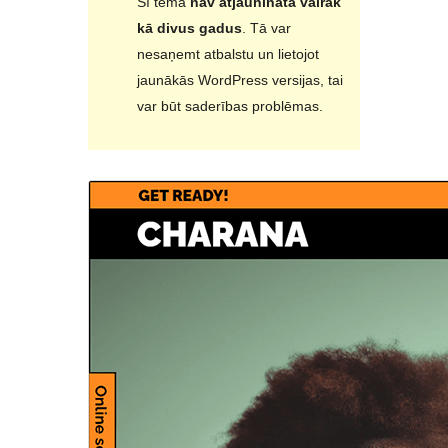
Šī tēma
nav atjaunināta vairāk
kā divus gadus
. Tā var
nesaņemt atbalstu un lietojot
jaunākās WordPress versijas, tai
var būt saderības problēmas.