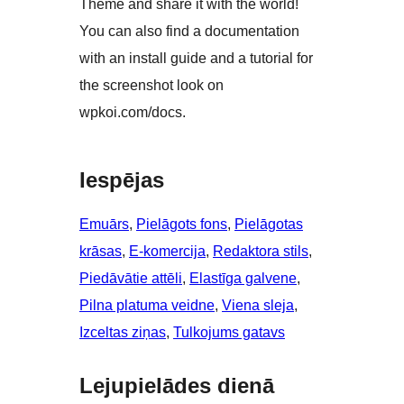
Theme and share it with the world!
You can also find a documentation
with an install guide and a tutorial for
the screenshot look on
wpkoi.com/docs.
Iespējas
Emuārs
, 
Pielāgots fons
, 
Pielāgotas
krāsas
, 
E-komercija
, 
Redaktora stils
, 
Piedāvātie attēli
, 
Elastīga galvene
, 
Pilna platuma veidne
, 
Viena sleja
, 
Izceltas ziņas
, 
Tulkojums gatavs
Lejupielādes dienā