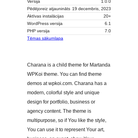
Versija
1.0.0
Pēdējoreiz atjaunināts
19 decembris, 2023
Aktīvas instalācijas
20+
WordPress versija
6.1
PHP versija
7.0
Tēmas sākumlapa
Charana is a child theme for Martanda
WPKoi theme. You can find theme
demos at wpkoi.com. Charana has a
modern, colorful style and unique
design for portfolio, business or
agency content. The theme is
multipurpose, so if You like the style,
You can use it to represent Your art,