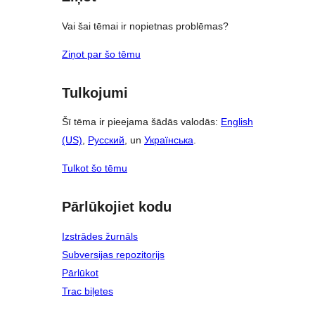
Vai šai tēmai ir nopietnas problēmas?
Ziņot par šo tēmu
Tulkojumi
Šī tēma ir pieejama šādās valodās:
English
(US)
,
Русский
, un
Українська
.
Tulkot šo tēmu
Pārlūkojiet kodu
Izstrādes žurnāls
Subversijas repozitorijs
Pārlūkot
Trac biļetes