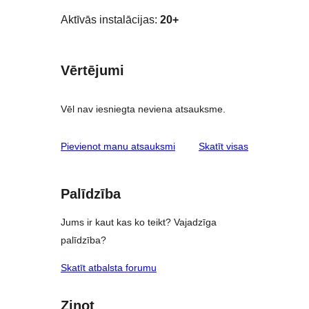
Aktīvās instalācijas:
20+
Vērtējumi
Vēl nav iesniegta neviena atsauksme.
atsauksmes
Pievienot manu atsauksmi
Skatīt visas
Palīdzība
Jums ir kaut kas ko teikt? Vajadzīga
palīdzība?
Skatīt atbalsta forumu
Ziņot