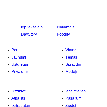
Iepriekšējais
Nākamais
DayStory
Foodify
Par
Vitrīna
Jaunumi
Tēmas
Uzturētājs
Spraudņi
Privātums
Modeļi
Uzziniet
Iesaistieties
Atbalsts
Pasākumi
Izstrādātāji
Ziedot