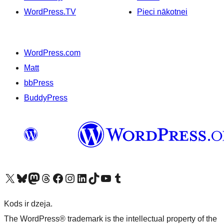
WordPress.TV
Pieci nākotnei
WordPress.com
Matt
bbPress
BuddyPress
Apmeklējiet mūsu X (agrāk Twitter) kontu
Apmeklējiet mūsu Bluesky kontu
Apmeklējiet mūsu Mastodon kontu
Apmeklējiet mūsu Threads kontu
Apmeklējiet mūsu Facebook lapu
Apmeklējiet mūsu Instagram kontu
Apmeklējiet mūsu LinkedIn kontu
Apmeklējiet mūsu TikTok kontu
Apmeklējiet mūsu YouTube kanālu
Apmeklējiet mūsu Tumblr kontu
Kods ir dzeja.
The WordPress® trademark is the intellectual property of the