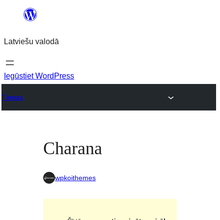
Pāriet
uz
Latviešu valodā
saturu
Iegūstiet WordPress
Tēmas
Charana
wpkoithemes