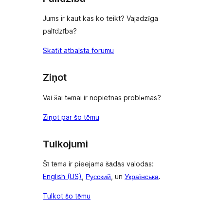
Jums ir kaut kas ko teikt? Vajadzīga
palīdzība?
Skatīt atbalsta forumu
Ziņot
Vai šai tēmai ir nopietnas problēmas?
Ziņot par šo tēmu
Tulkojumi
Šī tēma ir pieejama šādās valodās:
English (US)
,
Русский
, un
Українська
.
Tulkot šo tēmu