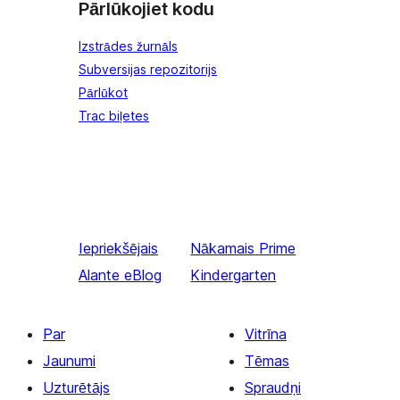
Pārlūkojiet kodu
Izstrādes žurnāls
Subversijas repozitorijs
Pārlūkot
Trac biļetes
Iepriekšējais
Nākamais
Prime
Alante eBlog
Kindergarten
Par
Vitrīna
Jaunumi
Tēmas
Uzturētājs
Spraudņi