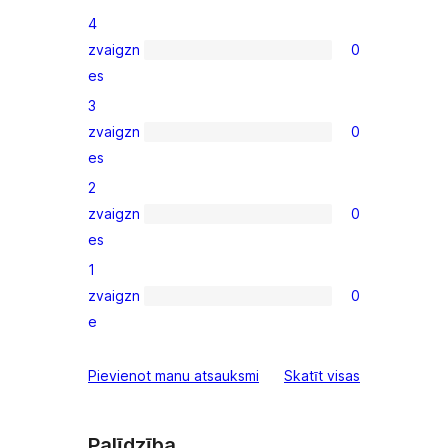
5-
4
star
zvaigzn
0
reviews
0
es
4-
3
star
zvaigzn
0
reviews
0
es
3-
2
star
zvaigzn
0
reviews
0
es
2-
1
star
zvaigzn
0
reviews
0
e
1-
star
atsauksmes
Pievienot manu atsauksmi
Skatīt visas
reviews
Palīdzība