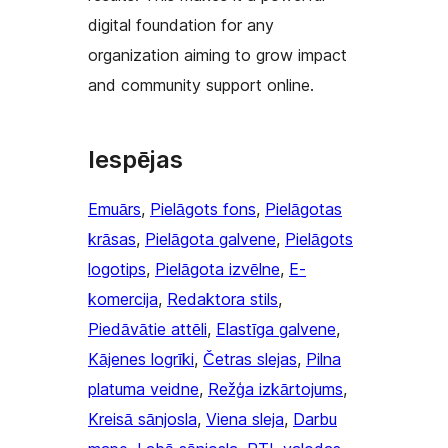
digital foundation for any
organization aiming to grow impact
and community support online.
Iespējas
Emuārs
, 
Pielāgots fons
, 
Pielāgotas
krāsas
, 
Pielāgota galvene
, 
Pielāgots
logotips
, 
Pielāgota izvēlne
, 
E-
komercija
, 
Redaktora stils
, 
Piedāvātie attēli
, 
Elastīga galvene
, 
Kājenes logrīki
, 
Četras slejas
, 
Pilna
platuma veidne
, 
Režģa izkārtojums
, 
Kreisā sānjosla
, 
Viena sleja
, 
Darbu