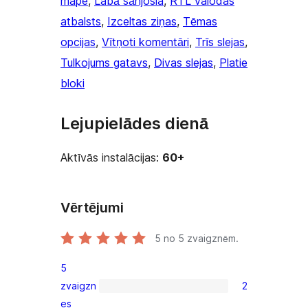
mape
, 
Labā sānjosla
, 
RTL valodas
atbalsts
, 
Izceltas ziņas
, 
Tēmas
opcijas
, 
Vītņoti komentāri
, 
Trīs slejas
, 
Tulkojums gatavs
, 
Divas slejas
, 
Platie
bloki
Lejupielādes dienā
Aktīvās instalācijas:
60+
Vērtējumi
5
no 5 zvaigznēm.
5
zvaigzn
2
2
es