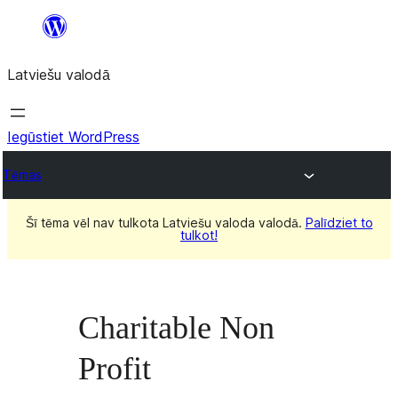
Pāriet
uz
Latviešu valodā
saturu
Iegūstiet WordPress
Tēmas
Šī tēma vēl nav tulkota Latviešu valoda valodā.
Palīdziet to
tulkot!
Charitable Non
Profit