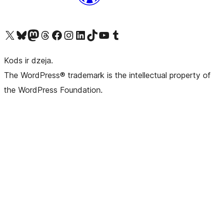
Apmeklējiet mūsu X (agrāk Twitter) kontu
Apmeklējiet mūsu Bluesky kontu
Apmeklējiet mūsu Mastodon kontu
Apmeklējiet mūsu Threads kontu
Apmeklējiet mūsu Facebook lapu
Apmeklējiet mūsu Instagram kontu
Apmeklējiet mūsu LinkedIn kontu
Apmeklējiet mūsu TikTok kontu
Apmeklējiet mūsu YouTube kanālu
Apmeklējiet mūsu Tumblr kontu
Kods ir dzeja.
The WordPress® trademark is the intellectual property of
the WordPress Foundation.