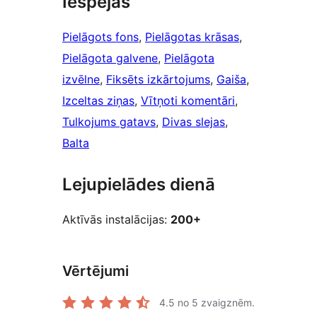
Iespējas
Pielāgots fons
, 
Pielāgotas krāsas
, 
Pielāgota galvene
, 
Pielāgota
izvēlne
, 
Fiksēts izkārtojums
, 
Gaiša
, 
Izceltas ziņas
, 
Vītņoti komentāri
, 
Tulkojums gatavs
, 
Divas slejas
, 
Balta
Lejupielādes dienā
Aktīvās instalācijas:
200+
Vērtējumi
4.5
no 5 zvaigznēm.