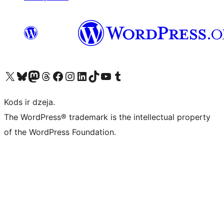
Apmeklējiet mūsu X (agrāk Twitter) kontu
Apmeklējiet mūsu Bluesky kontu
Apmeklējiet mūsu Mastodon kontu
Apmeklējiet mūsu Threads kontu
Apmeklējiet mūsu Facebook lapu
Apmeklējiet mūsu Instagram kontu
Apmeklējiet mūsu LinkedIn kontu
Apmeklējiet mūsu TikTok kontu
Apmeklējiet mūsu YouTube kanālu
Apmeklējiet mūsu Tumblr kontu
Kods ir dzeja.
The WordPress® trademark is the intellectual property
of the WordPress Foundation.