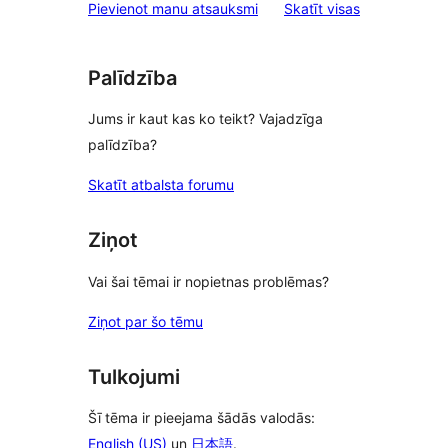
atsauksmes
Pievienot manu atsauksmi
Skatīt visas
reviews
Palīdzība
Jums ir kaut kas ko teikt? Vajadzīga
palīdzība?
Skatīt atbalsta forumu
Ziņot
Vai šai tēmai ir nopietnas problēmas?
Ziņot par šo tēmu
Tulkojumi
Šī tēma ir pieejama šādās valodās:
English (US)
un
日本語
.