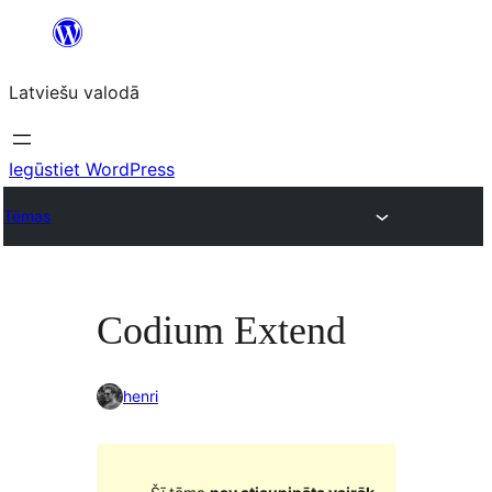
Pāriet
uz
Latviešu valodā
saturu
Iegūstiet WordPress
Tēmas
Codium Extend
henri