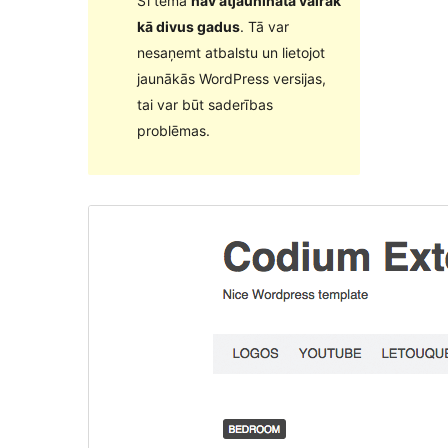
Šī tēma
nav atjaunināta vairāk
kā divus gadus
. Tā var
nesaņemt atbalstu un lietojot
jaunākās WordPress versijas,
tai var būt saderības
problēmas.