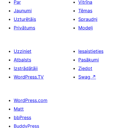
Par
Vitrīna
Jaunumi
Tēmas
Uzturētājs
Spraudņi
Privātums
Modeļi
Uzziniet
Iesaistieties
Atbalsts
Pasākumi
Izstrādātāji
Ziedot
WordPress.TV
Swag
↗
WordPress.com
Matt
bbPress
BuddyPress