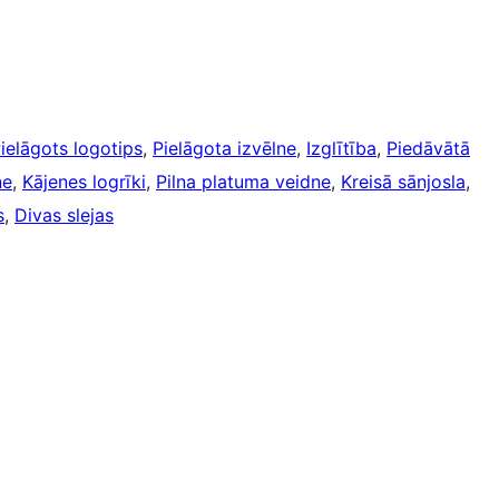
ielāgots logotips
, 
Pielāgota izvēlne
, 
Izglītība
, 
Piedāvātā
ne
, 
Kājenes logrīki
, 
Pilna platuma veidne
, 
Kreisā sānjosla
, 
s
, 
Divas slejas