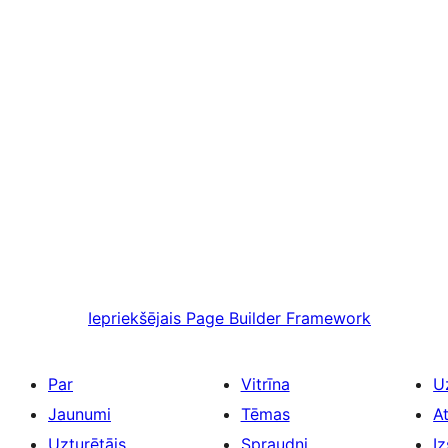
Iepriekšējais
Page Builder Framework
Par
Vitrīna
U
Jaunumi
Tēmas
A
Uzturētājs
Spraudņi
Iz