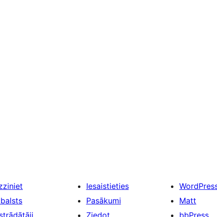
zziniet
Iesaistieties
WordPres
tbalsts
Pasākumi
Matt
strādātāji
Ziedot
bbPress