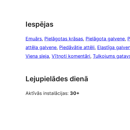
Iespējas
Emuārs
, 
Pielāgotas krāsas
, 
Pielāgota galvene
, 
P
attēla galvene
, 
Piedāvātie attēli
, 
Elastīga galve
Viena sleja
, 
Vītņoti komentāri
, 
Tulkojums gatav
Lejupielādes dienā
Aktīvās instalācijas:
30+