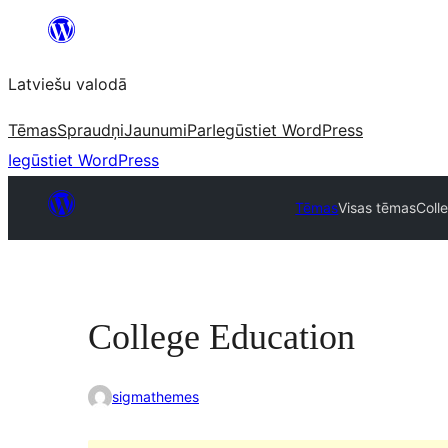
Pāriet
uz
Latviešu valodā
saturu
Tēmas
Spraudņi
Jaunumi
Par
Iegūstiet WordPress
Iegūstiet WordPress
Tēmas
Visas tēmas
Coll
College Education
sigmathemes