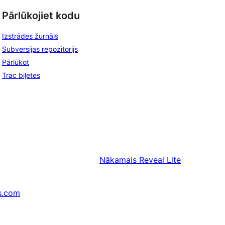
Pārlūkojiet kodu
Izstrādes žurnāls
Subversijas repozitorijs
Pārlūkot
Trac biļetes
Nākamais
Reveal Lite
s.com