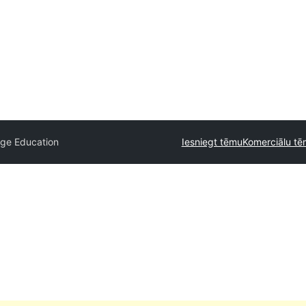
ege Education
Iesniegt tēmu
Komerciālu t