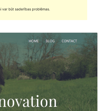
ai var būt saderības problēmas.
Pārskati
Lejupielādēt
Versija
1.1.2
Pēdējoreiz atjaunināts
31 marts, 2022
Aktīvas instalācijas
30+
WordPress versija
4.0
PHP versija
5.6
Tēmas sākumlapa