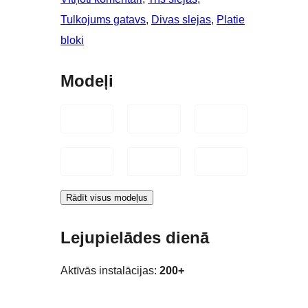
Tulkojums gatavs
, 
Divas slejas
, 
Platie
bloki
Modeļi
Rādīt visus modeļus
Lejupielādes dienā
Aktīvās instalācijas:
200+