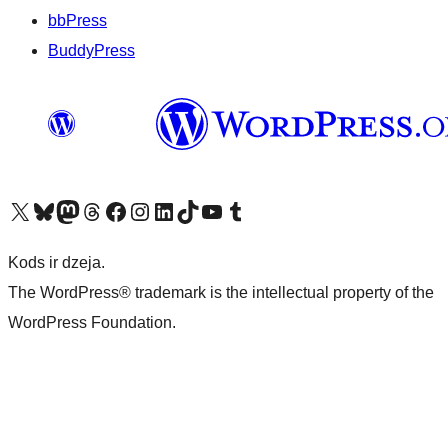
bbPress
BuddyPress
Apmeklējiet mūsu X (agrāk Twitter) kontu
Apmeklējiet mūsu Bluesky kontu
Apmeklējiet mūsu Mastodon kontu
Apmeklējiet mūsu Threads kontu
Apmeklējiet mūsu Facebook lapu
Apmeklējiet mūsu Instagram kontu
Apmeklējiet mūsu LinkedIn kontu
Apmeklējiet mūsu TikTok kontu
Apmeklējiet mūsu YouTube kanālu
Apmeklējiet mūsu Tumblr kontu
Kods ir dzeja.
The WordPress® trademark is the intellectual property of the
WordPress Foundation.