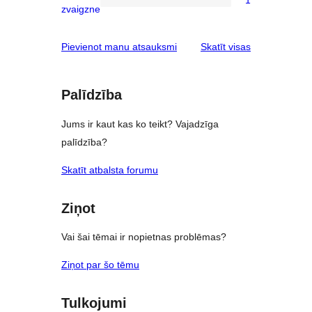
1
1
zvaigzne
reviews
1-
star
atsauksmes
Pievienot manu atsauksmi
Skatīt visas
review
Palīdzība
Jums ir kaut kas ko teikt? Vajadzīga
palīdzība?
Skatīt atbalsta forumu
Ziņot
Vai šai tēmai ir nopietnas problēmas?
Ziņot par šo tēmu
Tulkojumi