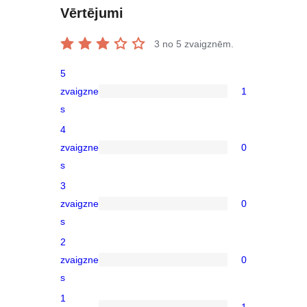
Vērtējumi
3
no 5 zvaigznēm.
5
zvaigzne
1
1
s
5-
4
star
zvaigzne
0
review
0
s
4-
3
star
zvaigzne
0
reviews
0
s
3-
2
star
zvaigzne
0
reviews
0
s
2-
1
star