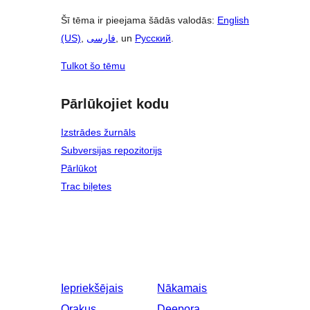
Šī tēma ir pieejama šādās valodās:
English
(US)
,
فارسی
, un
Русский
.
Tulkot šo tēmu
Pārlūkojiet kodu
Izstrādes žurnāls
Subversijas repozitorijs
Pārlūkot
Trac biļetes
Iepriekšējais
Nākamais
Orakus
Deepora