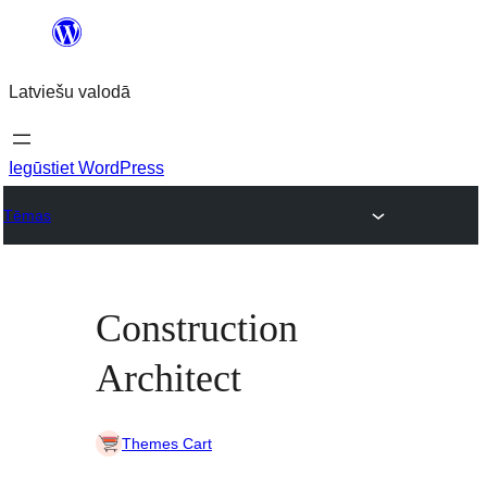
Pāriet
uz
Latviešu valodā
saturu
Iegūstiet WordPress
Tēmas
Construction
Architect
Themes Cart