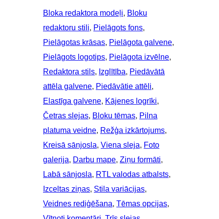
Bloka redaktora modeļi
, 
Bloku
redaktoru stili
, 
Pielāgots fons
, 
Pielāgotas krāsas
, 
Pielāgota galvene
, 
Pielāgots logotips
, 
Pielāgota izvēlne
, 
Redaktora stils
, 
Izglītība
, 
Piedāvātā
attēla galvene
, 
Piedāvātie attēli
, 
Elastīga galvene
, 
Kājenes logrīki
, 
Četras slejas
, 
Bloku tēmas
, 
Pilna
platuma veidne
, 
Režģa izkārtojums
, 
Kreisā sānjosla
, 
Viena sleja
, 
Foto
galerija
, 
Darbu mape
, 
Ziņu formāti
, 
Labā sānjosla
, 
RTL valodas atbalsts
, 
Izceltas ziņas
, 
Stila variācijas
, 
Veidnes rediģēšana
, 
Tēmas opcijas
, 
Vītņoti komentāri
, 
Trīs slejas
, 