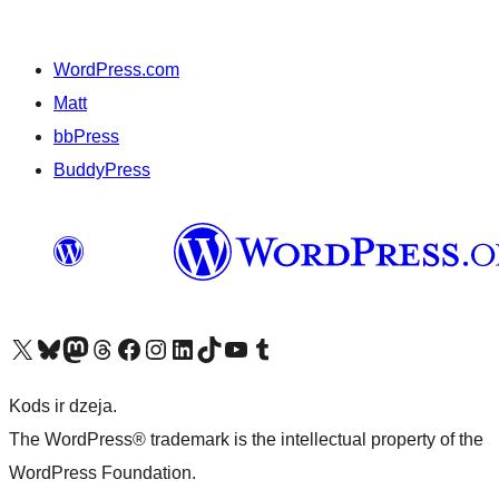
WordPress.com
Matt
bbPress
BuddyPress
Apmeklējiet mūsu X (agrāk Twitter) kontu
Apmeklējiet mūsu Bluesky kontu
Apmeklējiet mūsu Mastodon kontu
Apmeklējiet mūsu Threads kontu
Apmeklējiet mūsu Facebook lapu
Apmeklējiet mūsu Instagram kontu
Apmeklējiet mūsu LinkedIn kontu
Apmeklējiet mūsu TikTok kontu
Apmeklējiet mūsu YouTube kanālu
Apmeklējiet mūsu Tumblr kontu
Kods ir dzeja.
The WordPress® trademark is the intellectual property of the
WordPress Foundation.