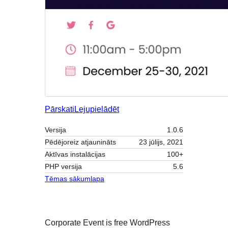
Pārskati
Lejupielādēt
Versija
1.0.6
Pēdējoreiz atjaunināts
23 jūlijs, 2021
Aktīvas instalācijas
100+
PHP versija
5.6
Tēmas sākumlapa
Corporate Event is free WordPress