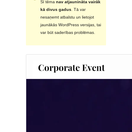
Šī tēma
nav atjaunināta vairāk
kā divus gadus
. Tā var
nesaņemt atbalstu un lietojot
jaunākās WordPress versijas, tai
var būt saderības problēmas.