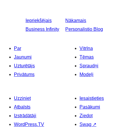
Iepriekšējais
Nākamais
Business Infinity
Personalistio Blog
Par
Vitrīna
Jaunumi
Tēmas
Uzturētājs
Spraudņi
Privātums
Modeļi
Uzziniet
Iesaistieties
Atbalsts
Pasākumi
Izstrādātāji
Ziedot
WordPress.TV
Swag
↗