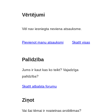
Vērtējumi
Vēl nav iesniegta neviena atsauksme.
atsauksmes
Pievienot manu atsauksmi
Skatīt visas
Palīdzība
Jums ir kaut kas ko teikt? Vajadzīga
palīdzība?
Skatīt atbalsta forumu
Ziņot
Vai šai tēmai ir nopietnas problēmas?