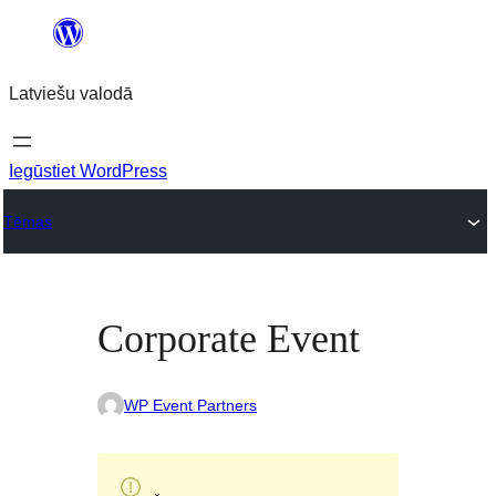
Pāriet
uz
Latviešu valodā
saturu
Iegūstiet WordPress
Tēmas
Corporate Event
WP Event Partners