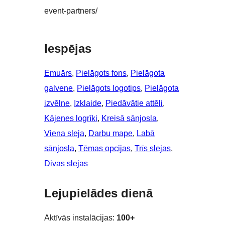
event-partners/
Iespējas
Emuārs
, 
Pielāgots fons
, 
Pielāgota
galvene
, 
Pielāgots logotips
, 
Pielāgota
izvēlne
, 
Izklaide
, 
Piedāvātie attēli
, 
Kājenes logrīki
, 
Kreisā sānjosla
, 
Viena sleja
, 
Darbu mape
, 
Labā
sānjosla
, 
Tēmas opcijas
, 
Trīs slejas
, 
Divas slejas
Lejupielādes dienā
Aktīvās instalācijas:
100+