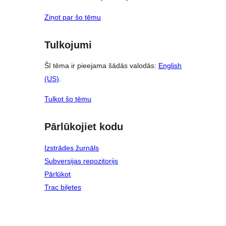
Ziņot par šo tēmu
Tulkojumi
Šī tēma ir pieejama šādās valodās:
English
(US)
.
Tulkot šo tēmu
Pārlūkojiet kodu
Izstrādes žurnāls
Subversijas repozitorijs
Pārlūkot
Trac biļetes