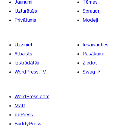
Jaunumi
Tēmas
Uzturētājs
Spraudņi
Privātums
Modeļi
Uzziniet
Iesaistieties
Atbalsts
Pasākumi
Izstrādātāji
Ziedot
WordPress.TV
Swag
↗
WordPress.com
Matt
bbPress
BuddyPress