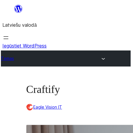
Pāriet
uz
Latviešu valodā
saturu
Iegūstiet WordPress
Tēmas
Craftify
Eagle Vision IT