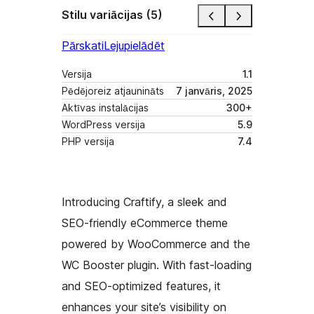
Stilu variācijas (5)
Pārskati
Lejupielādēt
Versija
1.1
Pēdējoreiz atjaunināts
7 janvāris, 2025
Aktīvas instalācijas
300+
WordPress versija
5.9
PHP versija
7.4
Introducing Craftify, a sleek and
SEO-friendly eCommerce theme
powered by WooCommerce and the
WC Booster plugin. With fast-loading
and SEO-optimized features, it
enhances your site’s visibility on