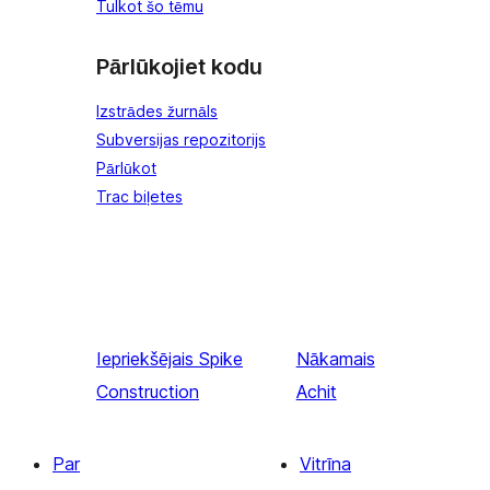
Tulkot šo tēmu
Pārlūkojiet kodu
Izstrādes žurnāls
Subversijas repozitorijs
Pārlūkot
Trac biļetes
Iepriekšējais
Spike
Nākamais
Construction
Achit
Par
Vitrīna