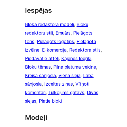
Iespējas
Bloka redaktora modeļi
, 
Bloku
redaktoru stili
, 
Emuārs
, 
Pielāgots
fons
, 
Pielāgots logotips
, 
Pielāgota
izvēlne
, 
E-komercija
, 
Redaktora stils
, 
Piedāvātie attēli
, 
Kājenes logrīki
, 
Bloku tēmas
, 
Pilna platuma veidne
, 
Kreisā sānjosla
, 
Viena sleja
, 
Labā
sānjosla
, 
Izceltas ziņas
, 
Vītņoti
komentāri
, 
Tulkojums gatavs
, 
Divas
slejas
, 
Platie bloki
Modeļi