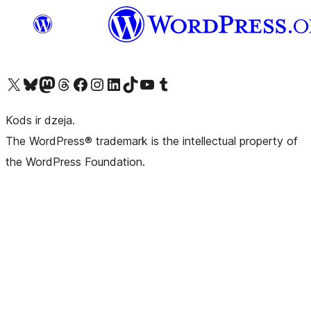
Apmeklējiet mūsu X (agrāk Twitter) kontu
Apmeklējiet mūsu Bluesky kontu
Apmeklējiet mūsu Mastodon kontu
Apmeklējiet mūsu Threads kontu
Apmeklējiet mūsu Facebook lapu
Apmeklējiet mūsu Instagram kontu
Apmeklējiet mūsu LinkedIn kontu
Apmeklējiet mūsu TikTok kontu
Apmeklējiet mūsu YouTube kanālu
Apmeklējiet mūsu Tumblr kontu
Kods ir dzeja.
The WordPress® trademark is the intellectual property of
the WordPress Foundation.