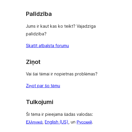
Palīdzība
Jums ir kaut kas ko teikt? Vajadzīga
palīdzība?
Skatīt atbalsta forumu
Ziņot
Vai šai tēmai ir nopietnas problēmas?
Ziņot par šo tēmu
Tulkojumi
Šī tēma ir pieejama šādās valodās:
Ελληνικά
,
English (US)
, un
Русский
.