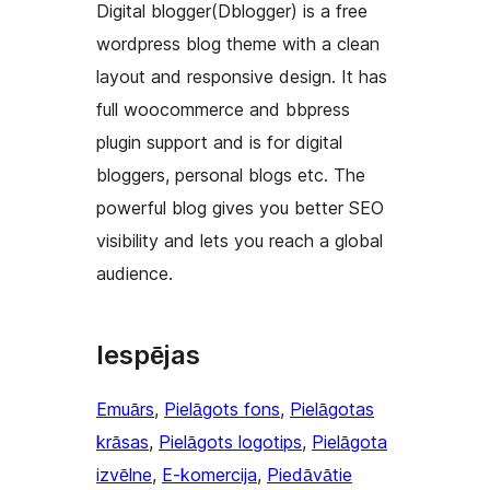
Digital blogger(Dblogger) is a free
wordpress blog theme with a clean
layout and responsive design. It has
full woocommerce and bbpress
plugin support and is for digital
bloggers, personal blogs etc. The
powerful blog gives you better SEO
visibility and lets you reach a global
audience.
Iespējas
Emuārs
, 
Pielāgots fons
, 
Pielāgotas
krāsas
, 
Pielāgots logotips
, 
Pielāgota
izvēlne
, 
E-komercija
, 
Piedāvātie