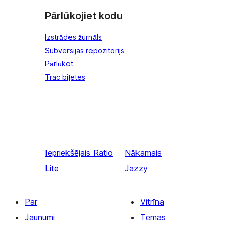
Pārlūkojiet kodu
Izstrādes žurnāls
Subversijas repozitorijs
Pārlūkot
Trac biļetes
Iepriekšējais
Ratio
Nākamais
Lite
Jazzy
Par
Vitrīna
Jaunumi
Tēmas