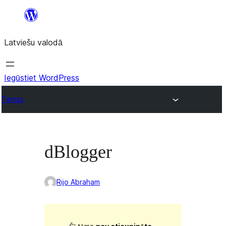
Pāriet
uz
Latviešu valodā
saturu
Iegūstiet WordPress
Tēmas
dBlogger
Rijo Abraham