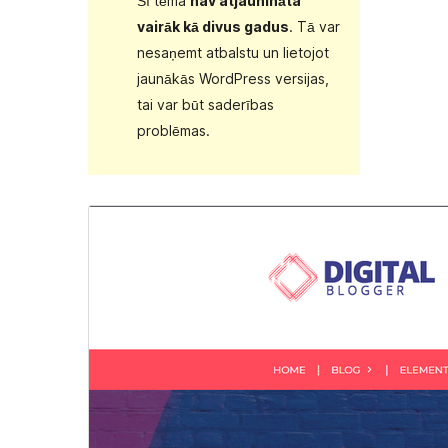
Šī tēma
nav atjaunināta
vairāk kā divus gadus
. Tā var
nesaņemt atbalstu un lietojot
jaunākās WordPress versijas,
tai var būt saderības
problēmas.