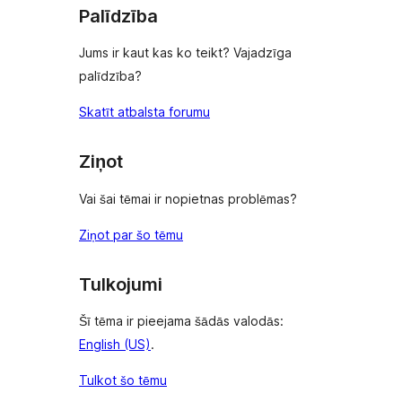
Palīdzība
Jums ir kaut kas ko teikt? Vajadzīga
palīdzība?
Skatīt atbalsta forumu
Ziņot
Vai šai tēmai ir nopietnas problēmas?
Ziņot par šo tēmu
Tulkojumi
Šī tēma ir pieejama šādās valodās:
English (US)
.
Tulkot šo tēmu