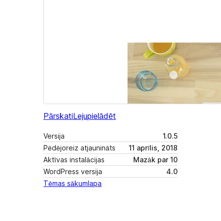
Pārskati
Lejupielādēt
Versija
1.0.5
Pēdējoreiz atjaunināts
11 aprīlis, 2018
Aktīvas instalācijas
Mazāk par 10
WordPress versija
4.0
Tēmas sākumlapa