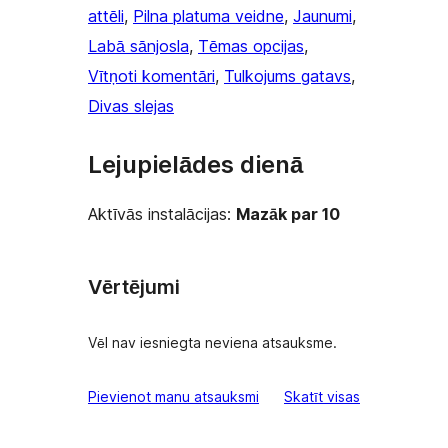
attēli
, 
Pilna platuma veidne
, 
Jaunumi
, 
Labā sānjosla
, 
Tēmas opcijas
, 
Vītņoti komentāri
, 
Tulkojums gatavs
, 
Divas slejas
Lejupielādes dienā
Aktīvās instalācijas:
Mazāk par 10
Vērtējumi
Vēl nav iesniegta neviena atsauksme.
atsauksmes
Pievienot manu atsauksmi
Skatīt visas