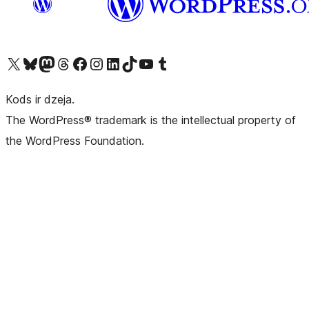
Apmeklējiet mūsu X (agrāk Twitter) kontu
Apmeklējiet mūsu Bluesky kontu
Apmeklējiet mūsu Mastodon kontu
Apmeklējiet mūsu Threads kontu
Apmeklējiet mūsu Facebook lapu
Apmeklējiet mūsu Instagram kontu
Apmeklējiet mūsu LinkedIn kontu
Apmeklējiet mūsu TikTok kontu
Apmeklējiet mūsu YouTube kanālu
Apmeklējiet mūsu Tumblr kontu
Kods ir dzeja.
The WordPress® trademark is the intellectual property of
the WordPress Foundation.