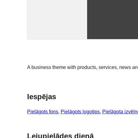
A business theme with products, services, news an
Iespējas
Pielāgots fons
, 
Pielāgots logotips
, 
Pielāgota izvēln
Lejupielādes dienā