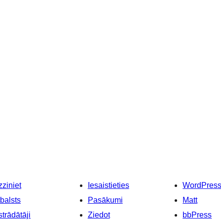
ziniet
Iesaistieties
WordPres
balsts
Pasākumi
Matt
strādātāji
Ziedot
bbPress