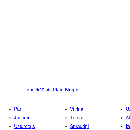
Iepriekšējais
Plain Blogrid
Par
Vitrīna
Uz
Jaunumi
Tēmas
At
Uzturētājs
Spraudņi
Iz