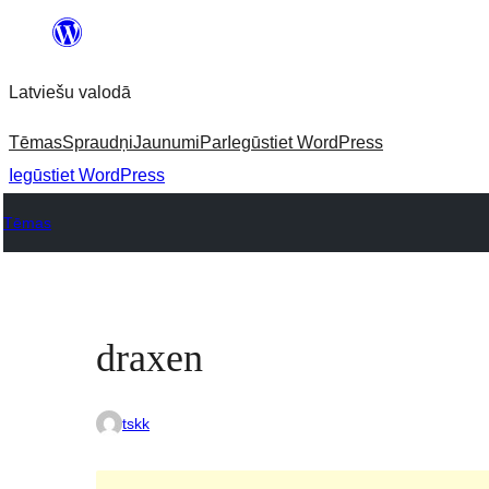
Pāriet
uz
Latviešu valodā
saturu
Tēmas
Spraudņi
Jaunumi
Par
Iegūstiet WordPress
Iegūstiet WordPress
Tēmas
draxen
tskk