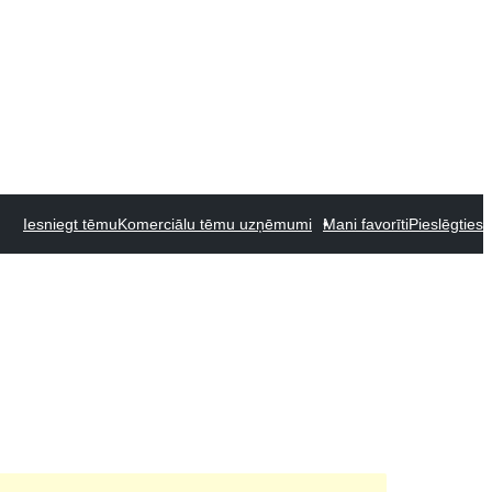
Iesniegt tēmu
Komerciālu tēmu uzņēmumi
Mani favorīti
Pieslēgties