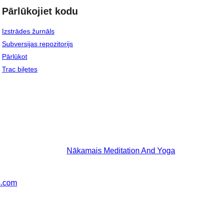
Pārlūkojiet kodu
Izstrādes žurnāls
Subversijas repozitorijs
Pārlūkot
Trac biļetes
Nākamais
Meditation And Yoga
s.com