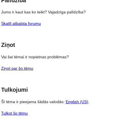
Palīdzība
Jums ir kaut kas ko teikt? Vajadzīga palīdzība?
Skatīt atbalsta forumu
Ziņot
Vai šai tēmai ir nopietnas problēmas?
Ziņot par šo tēmu
Tulkojumi
Šī tēma ir pieejama šādās valodās:
English (US)
.
Tulkot šo tēmu