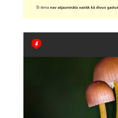
Šī tēma
nav atjaunināta vairāk kā divus gadu