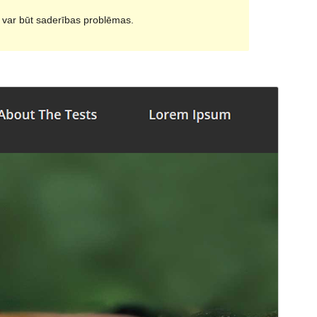
i var būt saderības problēmas.
Pārskati
Lejupielādēt
Versija
1.0.3
Pēdējoreiz atjaunināts
6 aprīlis, 2019
Aktīvas instalācijas
Mazāk par 10
WordPress versija
4.5