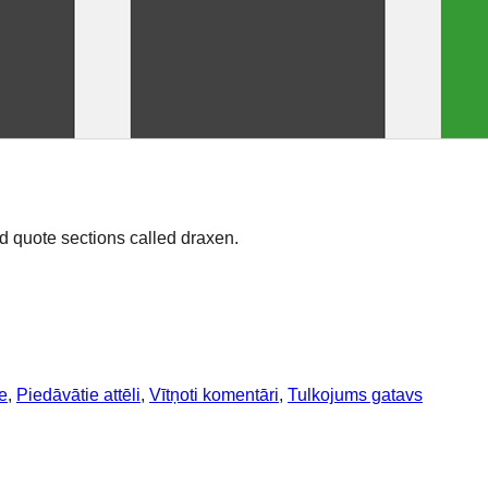
d quote sections called draxen.
e
, 
Piedāvātie attēli
, 
Vītņoti komentāri
, 
Tulkojums gatavs