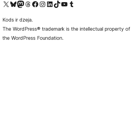
Apmeklējiet mūsu X (agrāk Twitter) kontu
Apmeklējiet mūsu Bluesky kontu
Apmeklējiet mūsu Mastodon kontu
Apmeklējiet mūsu Threads kontu
Apmeklējiet mūsu Facebook lapu
Apmeklējiet mūsu Instagram kontu
Apmeklējiet mūsu LinkedIn kontu
Apmeklējiet mūsu TikTok kontu
Apmeklējiet mūsu YouTube kanālu
Apmeklējiet mūsu Tumblr kontu
Kods ir dzeja.
The WordPress® trademark is the intellectual property of
the WordPress Foundation.