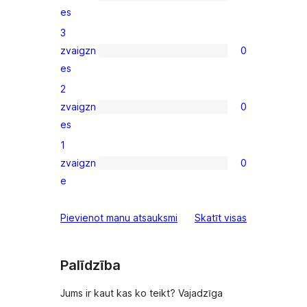
0
es
4-
3
star
zvaigzn
0
reviews
0
es
3-
2
star
zvaigzn
0
reviews
0
es
2-
1
star
zvaigzn
0
reviews
0
e
1-
star
atsauksmes
Pievienot manu atsauksmi
Skatīt visas
reviews
Palīdzība
Jums ir kaut kas ko teikt? Vajadzīga