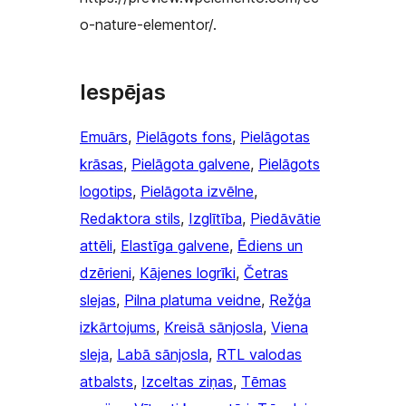
o-nature-elementor/.
Iespējas
Emuārs
, 
Pielāgots fons
, 
Pielāgotas
krāsas
, 
Pielāgota galvene
, 
Pielāgots
logotips
, 
Pielāgota izvēlne
, 
Redaktora stils
, 
Izglītība
, 
Piedāvātie
attēli
, 
Elastīga galvene
, 
Ēdiens un
dzērieni
, 
Kājenes logrīki
, 
Četras
slejas
, 
Pilna platuma veidne
, 
Režģa
izkārtojums
, 
Kreisā sānjosla
, 
Viena
sleja
, 
Labā sānjosla
, 
RTL valodas
atbalsts
, 
Izceltas ziņas
, 
Tēmas