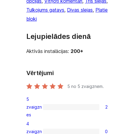
opcijas
, 
Vītņoti komentāri
, 
Trīs slejas
, 
Tulkojums gatavs
, 
Divas slejas
, 
Platie
bloki
Lejupielādes dienā
Aktīvās instalācijas:
200+
Vērtējumi
5
no 5 zvaigznēm.
5
zvaigzn
2
2
es
5-
4
star
zvaigzn
0
reviews