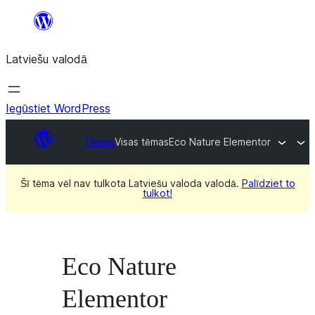
Pāriet
uz
Latviešu valodā
saturu
Iegūstiet WordPress
Tēmas
Visas tēmas
Eco Nature Elementor
Šī tēma vēl nav tulkota Latviešu valoda valodā.
Palīdziet to
tulkot!
Eco Nature
Elementor