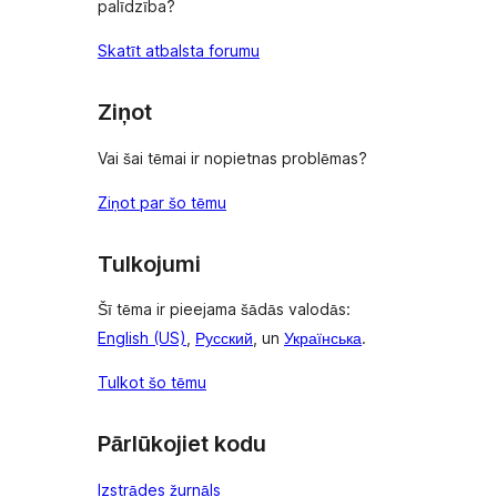
palīdzība?
Skatīt atbalsta forumu
Ziņot
Vai šai tēmai ir nopietnas problēmas?
Ziņot par šo tēmu
Tulkojumi
Šī tēma ir pieejama šādās valodās:
English (US)
,
Русский
, un
Українська
.
Tulkot šo tēmu
Pārlūkojiet kodu
Izstrādes žurnāls