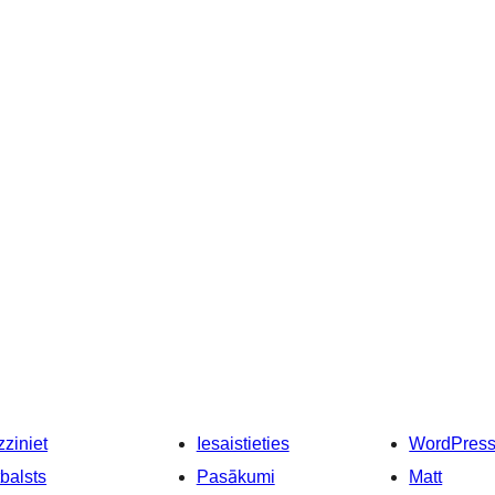
ziniet
Iesaistieties
WordPres
balsts
Pasākumi
Matt