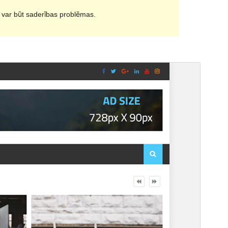
i var būt saderības problēmas.
Pārskati
Lejupielādēt
Šī ir
Editorial
apakštēma.
Versija
1.0.4
Pēdējoreiz atjaunināts
11 jūnijs, 2023
Aktīvas instalācijas
50+
WordPress versija
4.7
PHP versija
5.2.4
Tēmas sākumlapa