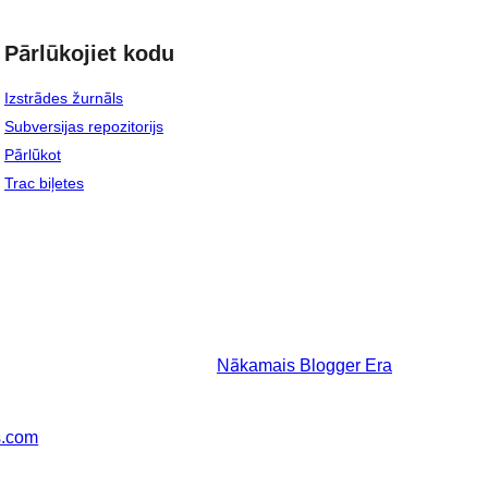
Pārlūkojiet kodu
Izstrādes žurnāls
Subversijas repozitorijs
Pārlūkot
Trac biļetes
Nākamais
Blogger Era
s.com