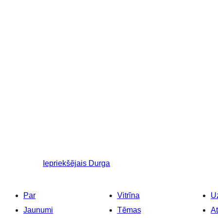
Iepriekšējais
Durga
Par
Vitrīna
Uz
Jaunumi
Tēmas
At