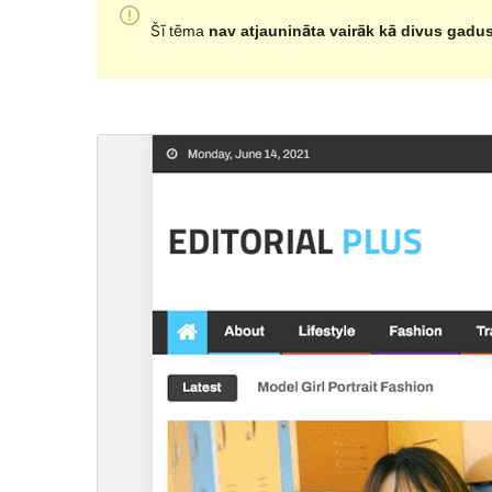
Šī tēma
nav atjaunināta vairāk kā divus gadu