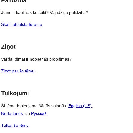
Palīdzība
Jums ir kaut kas ko teikt? Vajadzīga palīdzība?
Skatīt atbalsta forumu
Ziņot
Vai šai tēmai ir nopietnas problēmas?
Ziņot par šo tēmu
Tulkojumi
Šī tēma ir pieejama šādās valodās:
English (US)
,
Nederlands
, un
Русский
.
Tulkot šo tēmu