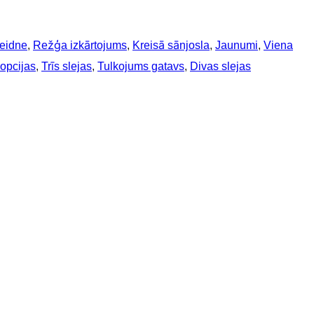
veidne
, 
Režģa izkārtojums
, 
Kreisā sānjosla
, 
Jaunumi
, 
Viena
opcijas
, 
Trīs slejas
, 
Tulkojums gatavs
, 
Divas slejas