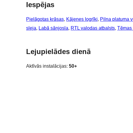
Iespējas
Pielāgotas krāsas
, 
Kājenes logrīki
, 
Pilna platuma 
sleja
, 
Labā sānjosla
, 
RTL valodas atbalsts
, 
Tēmas 
Lejupielādes dienā
Aktīvās instalācijas:
50+