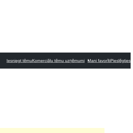
Iesniegt tēmu
Komerciālu tēmu uzņēmumi
Mani favorīti
Pieslēgties