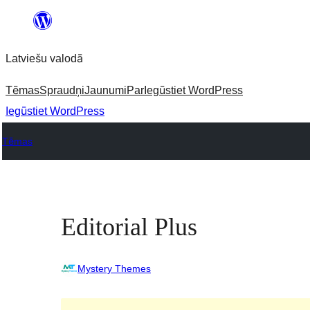
Pāriet
uz
Latviešu valodā
saturu
Tēmas
Spraudņi
Jaunumi
Par
Iegūstiet WordPress
Iegūstiet WordPress
Tēmas
Editorial Plus
Mystery Themes