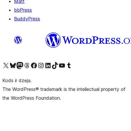
Matt
bbPress
BuddyPress
Apmeklējiet mūsu X (agrāk Twitter) kontu
Apmeklējiet mūsu Bluesky kontu
Apmeklējiet mūsu Mastodon kontu
Apmeklējiet mūsu Threads kontu
Apmeklējiet mūsu Facebook lapu
Apmeklējiet mūsu Instagram kontu
Apmeklējiet mūsu LinkedIn kontu
Apmeklējiet mūsu TikTok kontu
Apmeklējiet mūsu YouTube kanālu
Apmeklējiet mūsu Tumblr kontu
Kods ir dzeja.
The WordPress® trademark is the intellectual property of
the WordPress Foundation.