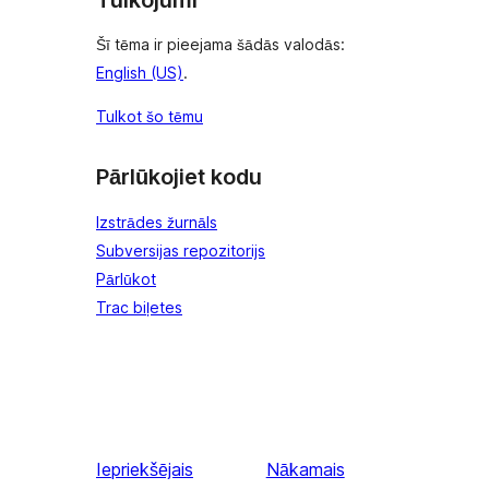
Šī tēma ir pieejama šādās valodās:
English (US)
.
Tulkot šo tēmu
Pārlūkojiet kodu
Izstrādes žurnāls
Subversijas repozitorijs
Pārlūkot
Trac biļetes
Iepriekšējais
Nākamais