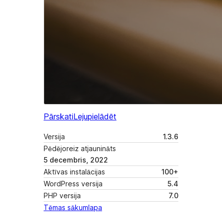
Pārskati
Lejupielādēt
Versija
1.3.6
Pēdējoreiz atjaunināts
5 decembris, 2022
Aktīvas instalācijas
100+
WordPress versija
5.4
PHP versija
7.0
Tēmas sākumlapa