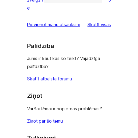
reviews
3
e
1-
star
atsauksmes
Pievienot manu atsauksmi
Skatīt visas
reviews
Palīdzība
Jums ir kaut kas ko teikt? Vajadzīga
palīdzība?
Skatīt atbalsta forumu
Ziņot
Vai šai tēmai ir nopietnas problēmas?
Ziņot par šo tēmu
Tulkojumi