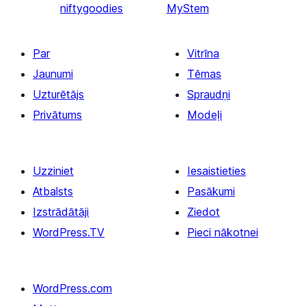
niftygoodies
MyStem
Par
Vitrīna
Jaunumi
Tēmas
Uzturētājs
Spraudņi
Privātums
Modeļi
Uzziniet
Iesaistieties
Atbalsts
Pasākumi
Izstrādātāji
Ziedot
WordPress.TV
Pieci nākotnei
WordPress.com