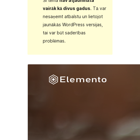
Šī tēma
nav atjaunināta
vairāk kā divus gadus
. Tā var
nesaņemt atbalstu un lietojot
jaunākās WordPress versijas,
tai var būt saderības
problēmas.