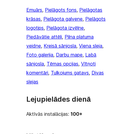
Emuārs
, 
Pielāgots fons
, 
Pielāgotas
krāsas
, 
Pielāgota galvene
, 
Pielāgots
logotips
, 
Pielāgota izvēlne
, 
Piedāvātie attēli
, 
Pilna platuma
veidne
, 
Kreisā sānjosla
, 
Viena sleja
, 
Foto galerija
, 
Darbu mape
, 
Labā
sānjosla
, 
Tēmas opcijas
, 
Vītņoti
komentāri
, 
Tulkojums gatavs
, 
Divas
slejas
Lejupielādes dienā
Aktīvās instalācijas:
100+