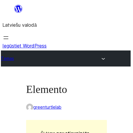
Pāriet
uz
Latviešu valodā
saturu
Iegūstiet WordPress
Tēmas
Elemento
greenturtlelab