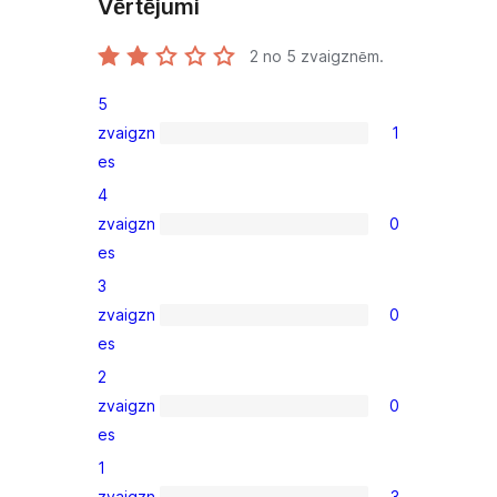
Vērtējumi
2
no 5 zvaigznēm.
5
zvaigzn
1
1
es
5-
4
star
zvaigzn
0
review
0
es
4-
3
star
zvaigzn
0
reviews
0
es
3-
2
star
zvaigzn
0
reviews
0
es
2-
1
star
zvaigzn
3