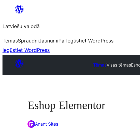
Pāriet
uz
Latviešu valodā
saturu
Tēmas
Spraudņi
Jaunumi
Par
Iegūstiet WordPress
Iegūstiet WordPress
Tēmas
Visas tēmas
Esh
Eshop Elementor
Anant Sites