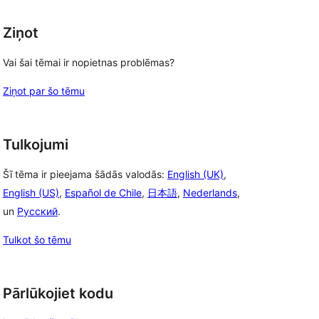
Ziņot
Vai šai tēmai ir nopietnas problēmas?
Ziņot par šo tēmu
Tulkojumi
Šī tēma ir pieejama šādās valodās:
English (UK)
,
English (US)
,
Español de Chile
,
日本語
,
Nederlands
,
un
Русский
.
Tulkot šo tēmu
Pārlūkojiet kodu