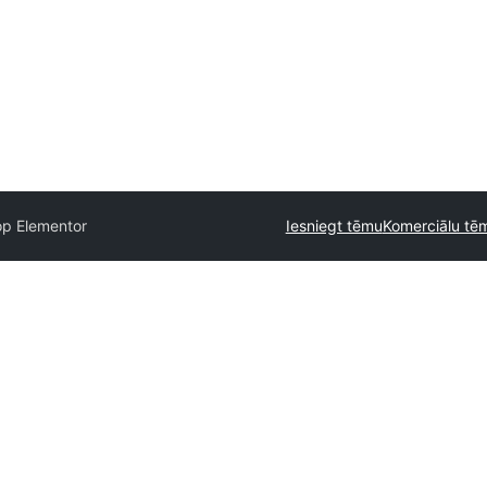
op Elementor
Iesniegt tēmu
Komerciālu t