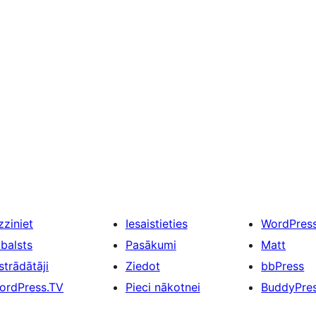
zziniet
Iesaistieties
WordPres
tbalsts
Pasākumi
Matt
strādātāji
Ziedot
bbPress
ordPress.TV
Pieci nākotnei
BuddyPre