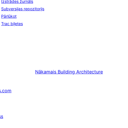
Izstrādes žurnāls
Subversijas repozitorijs
Pārlūkot
Trac biļetes
Nākamais
Building Architecture
s.com
ss