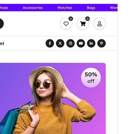
Pārskati
Lejupielādēt
Versija
1.2.2
Pēdējoreiz atjaunināts
5 augusts, 2026
Aktīvas instalācijas
300+
WordPress versija
6.7
PHP versija
7.4
Tēmas sākumlapa