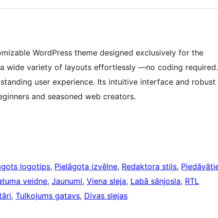
omizable WordPress theme designed exclusively for the
 a wide variety of layouts effortlessly —no coding required.
standing user experience. Its intuitive interface and robust
 beginners and seasoned web creators.
āgots logotips
, 
Pielāgota izvēlne
, 
Redaktora stils
, 
Piedāvāti
latuma veidne
, 
Jaunumi
, 
Viena sleja
, 
Labā sānjosla
, 
RTL
āri
, 
Tulkojums gatavs
, 
Divas slejas