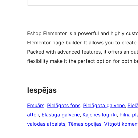
Eshop Elementor is a powerful and highly cust
Elementor page builder. It allows you to create
Packed with advanced features, it offers an out
flexibility make it the perfect option for both
Iespējas
Emuārs
, 
Pielāgots fons
, 
Pielāgota galvene
, 
Piel
attēli
, 
Elastīga galvene
, 
Kājenes logrīki
, 
Pilna p
valodas atbalsts
, 
Tēmas opcijas
, 
Vītņoti koment