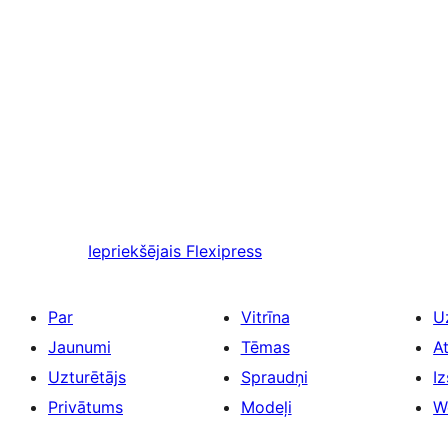
Iepriekšējais
Flexipress
Par
Vitrīna
U
Jaunumi
Tēmas
A
Uzturētājs
Spraudņi
Iz
Privātums
Modeļi
W