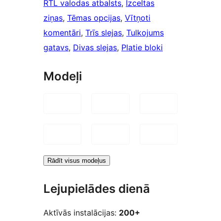
RTL valodas atbalsts
, 
Izceltas
ziņas
, 
Tēmas opcijas
, 
Vītņoti
komentāri
, 
Trīs slejas
, 
Tulkojums
gatavs
, 
Divas slejas
, 
Platie bloki
Modeļi
Rādīt visus modeļus
Lejupielādes dienā
Aktīvās instalācijas:
200+