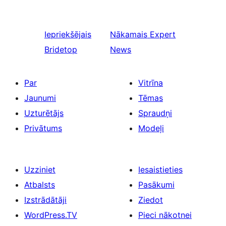
Iepriekšējais
Nākamais
Expert
Bridetop
News
Par
Vitrīna
Jaunumi
Tēmas
Uzturētājs
Spraudņi
Privātums
Modeļi
Uzziniet
Iesaistieties
Atbalsts
Pasākumi
Izstrādātāji
Ziedot
WordPress.TV
Pieci nākotnei