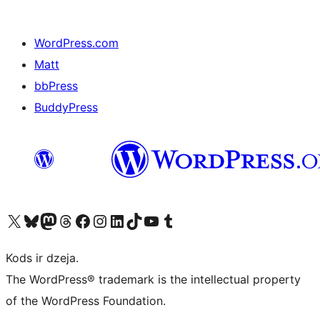
WordPress.com
Matt
bbPress
BuddyPress
Apmeklējiet mūsu X (agrāk Twitter) kontu
Apmeklējiet mūsu Bluesky kontu
Apmeklējiet mūsu Mastodon kontu
Apmeklējiet mūsu Threads kontu
Apmeklējiet mūsu Facebook lapu
Apmeklējiet mūsu Instagram kontu
Apmeklējiet mūsu LinkedIn kontu
Apmeklējiet mūsu TikTok kontu
Apmeklējiet mūsu YouTube kanālu
Apmeklējiet mūsu Tumblr kontu
Kods ir dzeja.
The WordPress® trademark is the intellectual property
of the WordPress Foundation.