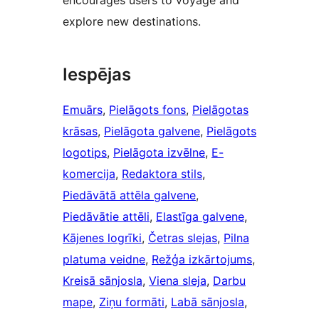
explore new destinations.
Iespējas
Emuārs
, 
Pielāgots fons
, 
Pielāgotas
krāsas
, 
Pielāgota galvene
, 
Pielāgots
logotips
, 
Pielāgota izvēlne
, 
E-
komercija
, 
Redaktora stils
, 
Piedāvātā attēla galvene
, 
Piedāvātie attēli
, 
Elastīga galvene
, 
Kājenes logrīki
, 
Četras slejas
, 
Pilna
platuma veidne
, 
Režģa izkārtojums
, 
Kreisā sānjosla
, 
Viena sleja
, 
Darbu
mape
, 
Ziņu formāti
, 
Labā sānjosla
, 