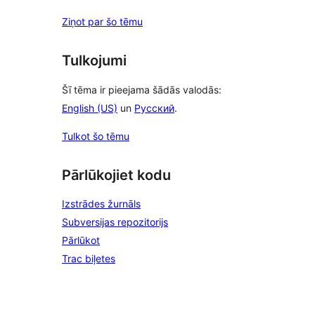
Ziņot par šo tēmu
Tulkojumi
Šī tēma ir pieejama šādās valodās:
English (US)
un
Русский
.
Tulkot šo tēmu
Pārlūkojiet kodu
Izstrādes žurnāls
Subversijas repozitorijs
Pārlūkot
Trac biļetes