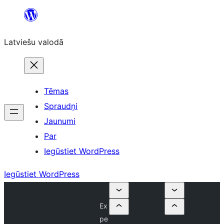
Pāriet
uz
Latviešu valodā
saturu
Tēmas
Spraudņi
Jaunumi
Par
Iegūstiet WordPress
Iegūstiet WordPress
Ex
pe