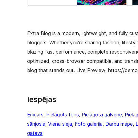
Extra Blog is a modern, lightweight, and fully c
bloggers. Whether you’re sharing fashion, lifesty
blazing-fast performance, complete responsivenes
optimized, cross-browser compatible, and transl
blog that stands out. Live Preview: https://dem
Iespējas
Emuārs
, 
Pielāgots fons
, 
Pielāgota galvene
, 
Pielā
sānjosla
, 
Viena sleja
, 
Foto galerija
, 
Darbu mape
, 
L
gatavs