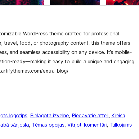
ustomizable WordPress theme crafted for professional
le, travel, food, or photography content, this theme offers
s, and seamless accessibility on any device. It’s mobile-
ation-ready—making it easy to build a unique and engaging
o.artifythemes.com/extra-blog/
gots logotips
, 
Pielāgota izvēlne
, 
Piedāvātie attēli
, 
Kreisā
abā sānjosla
, 
Tēmas opcijas
, 
Vītņoti komentāri
, 
Tulkojums