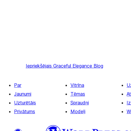
Iepriekšējais
Graceful Elegance Blog
Par
Vitrīna
U
Jaunumi
Tēmas
At
Uzturētājs
Spraudņi
Iz
Privātums
Modeļi
W