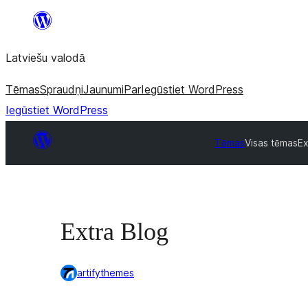
Pāriet
uz
Latviešu valodā
saturu
Tēmas
Spraudņi
Jaunumi
Par
Iegūstiet WordPress
Iegūstiet WordPress
Tēmas
Visas tēmas
Ex
Extra Blog
artifythemes