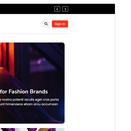
Komerciāla tēma
Šī tēma ir bezmaksas, taču piedāvā maksas
jauninājumus, papildinājumus vai atbalstu.
Skatīt
atbalstu
Pārskati
Lejupielādēt
Versija
1.0.0
Pēdējoreiz atjaunināts
16 septembris, 2025
Aktīvas instalācijas
200+
WordPress versija
5.0
PHP versija
7.4
Tēmas sākumlapa