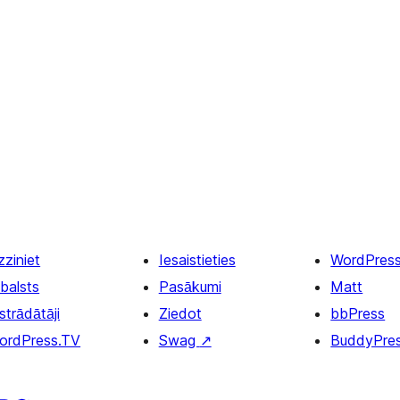
zziniet
Iesaistieties
WordPres
balsts
Pasākumi
Matt
strādātāji
Ziedot
bbPress
ordPress.TV
Swag
↗
BuddyPre