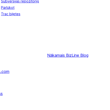
Subversijas repozitorijs
Pārlūkot
Trac biļetes
Nākamais
BizLine Blog
s.com
ss