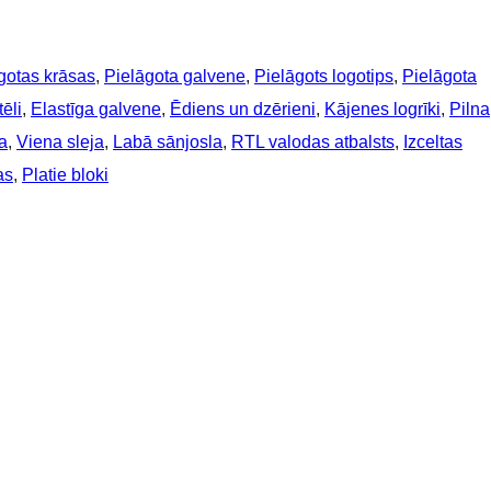
gotas krāsas
, 
Pielāgota galvene
, 
Pielāgots logotips
, 
Pielāgota
ēli
, 
Elastīga galvene
, 
Ēdiens un dzērieni
, 
Kājenes logrīki
, 
Pilna
a
, 
Viena sleja
, 
Labā sānjosla
, 
RTL valodas atbalsts
, 
Izceltas
as
, 
Platie bloki