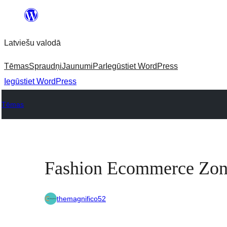
Pāriet
uz
Latviešu valodā
saturu
Tēmas
Spraudņi
Jaunumi
Par
Iegūstiet WordPress
Iegūstiet WordPress
Tēmas
Fashion Ecommerce Zo
themagnifico52