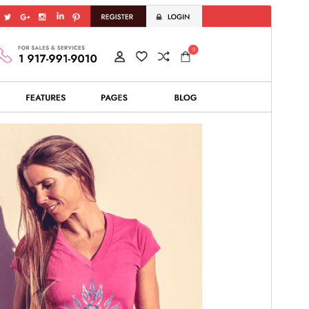
Pārskati
Lejupielādēt
Šī ir
Fashion Estore
apakštēma.
Versija
2.5
Pēdējoreiz atjaunināts
14 jūlijs, 2026
Aktīvas instalācijas
90+
WordPress versija
5.0
PHP versija
7.2
Tēmas sākumlapa