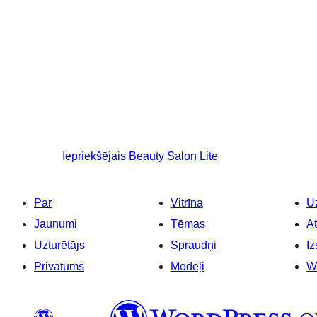
Iepriekšējais
Beauty Salon Lite
Par
Vitrīna
Uz
Jaunumi
Tēmas
At
Uzturētājs
Spraudņi
Iz
Privātums
Modeļi
W