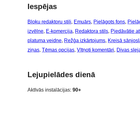
Iespējas
Bloku redaktoru stili
, 
Emuārs
, 
Pielāgots fons
, 
Pielā
izvēlne
, 
E-komercija
, 
Redaktora stils
, 
Piedāvātie att
platuma veidne
, 
Režģa izkārtojums
, 
Kreisā sānjosl
ziņas
, 
Tēmas opcijas
, 
Vītņoti komentāri
, 
Divas slej
Lejupielādes dienā
Aktīvās instalācijas:
90+