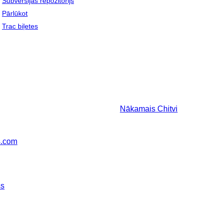
Subversijas repozitorijs
Pārlūkot
Trac biļetes
Nākamais
Chitvi
s.com
ss