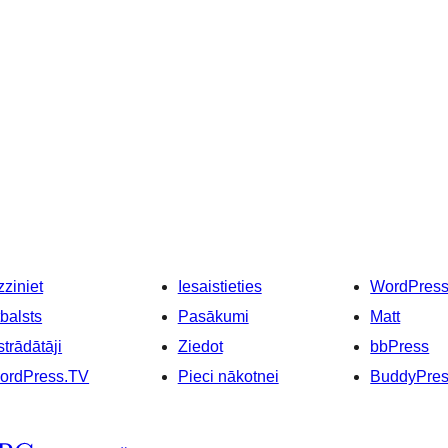
ziniet
Iesaistieties
WordPres
balsts
Pasākumi
Matt
strādātāji
Ziedot
bbPress
ordPress.TV
Pieci nākotnei
BuddyPre