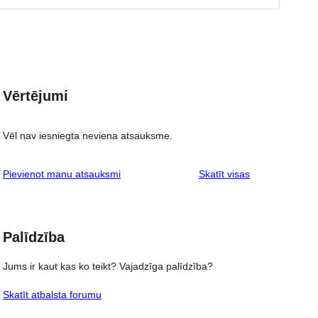
Vērtējumi
Vēl nav iesniegta neviena atsauksme.
atsauksmes
Pievienot manu atsauksmi
Skatīt visas
Palīdzība
Jums ir kaut kas ko teikt? Vajadzīga palīdzība?
Skatīt atbalsta forumu