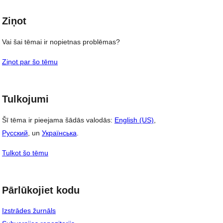
Ziņot
Vai šai tēmai ir nopietnas problēmas?
Ziņot par šo tēmu
Tulkojumi
Šī tēma ir pieejama šādās valodās:
English (US)
,
Русский
, un
Українська
.
Tulkot šo tēmu
Pārlūkojiet kodu
Izstrādes žurnāls