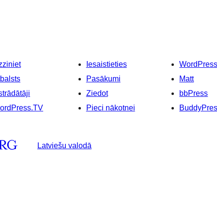
ziniet
Iesaistieties
WordPres
balsts
Pasākumi
Matt
strādātāji
Ziedot
bbPress
ordPress.TV
Pieci nākotnei
BuddyPre
Latviešu valodā