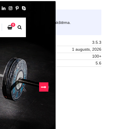
Pārskati
Lejupielādēt
Šī ir
ConsultStreet
apakštēma.
Versija
3.5.3
Pēdējoreiz atjaunināts
1 augusts, 2026
Aktīvas instalācijas
100+
PHP versija
5.6
Tēmas sākumlapa