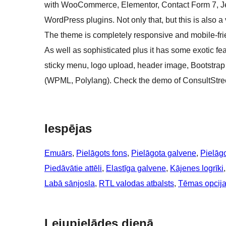
with WooCommerce, Elementor, Contact Form 7, Je
WordPress plugins. Not only that, but this is also a 
The theme is completely responsive and mobile-frie
As well as sophisticated plus it has some exotic f
sticky menu, logo upload, header image, Bootstrap 
(WPML, Polylang). Check the demo of ConsultStreet
Iespējas
Emuārs
, 
Pielāgots fons
, 
Pielāgota galvene
, 
Pielāgo
Piedāvātie attēli
, 
Elastīga galvene
, 
Kājenes logrīki
,
Labā sānjosla
, 
RTL valodas atbalsts
, 
Tēmas opcij
Lejupielādes dienā