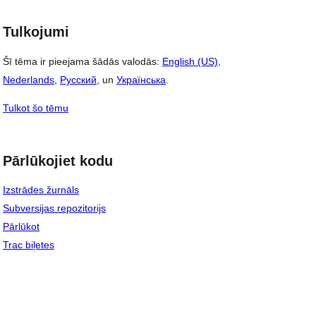
Tulkojumi
Šī tēma ir pieejama šādās valodās:
English (US)
,
Nederlands
,
Русский
, un
Українська
.
Tulkot šo tēmu
Pārlūkojiet kodu
Izstrādes žurnāls
Subversijas repozitorijs
Pārlūkot
Trac biļetes