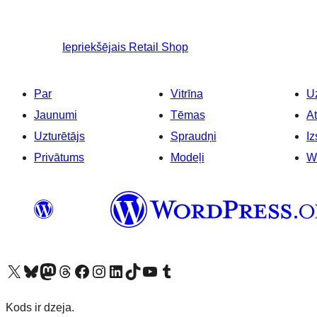
Iepriekšējais
Retail Shop
Par
Vitrīna
Uz
Jaunumi
Tēmas
At
Uzturētājs
Spraudņi
Iz
Privātums
Modeļi
W
Apmeklējiet mūsu X (agrāk Twitter) kontu
Apmeklējiet mūsu Bluesky kontu
Apmeklējiet mūsu Mastodon kontu
Apmeklējiet mūsu Threads kontu
Apmeklējiet mūsu Facebook lapu
Apmeklējiet mūsu Instagram kontu
Apmeklējiet mūsu LinkedIn kontu
Apmeklējiet mūsu TikTok kontu
Apmeklējiet mūsu YouTube kanālu
Apmeklējiet mūsu Tumblr kontu
Kods ir dzeja.