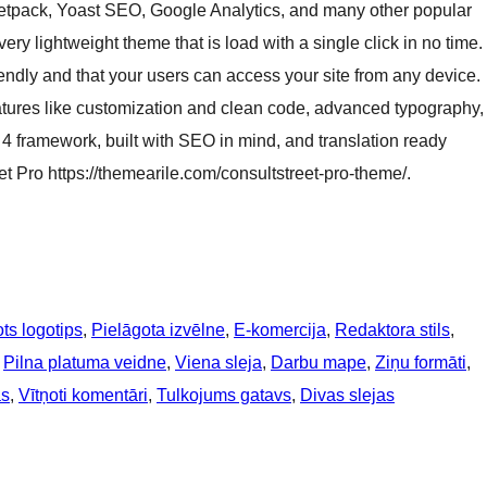
tpack, Yoast SEO, Google Analytics, and many other popular
very lightweight theme that is load with a single click in no time.
ndly and that your users can access your site from any device.
eatures like customization and clean code, advanced typography,
4 framework, built with SEO in mind, and translation ready
 Pro https://themearile.com/consultstreet-pro-theme/.
ts logotips
, 
Pielāgota izvēlne
, 
E-komercija
, 
Redaktora stils
, 
 
Pilna platuma veidne
, 
Viena sleja
, 
Darbu mape
, 
Ziņu formāti
, 
as
, 
Vītņoti komentāri
, 
Tulkojums gatavs
, 
Divas slejas