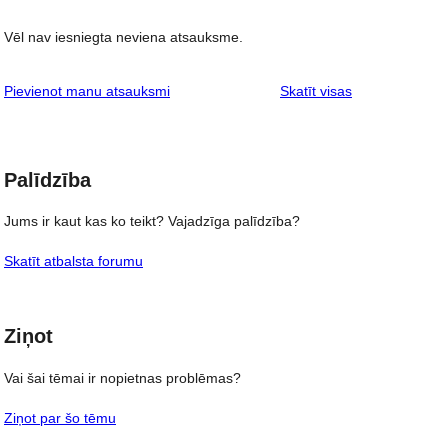
Vēl nav iesniegta neviena atsauksme.
atsauksmes
Pievienot manu atsauksmi
Skatīt visas
Palīdzība
Jums ir kaut kas ko teikt? Vajadzīga palīdzība?
Skatīt atbalsta forumu
Ziņot
Vai šai tēmai ir nopietnas problēmas?
Ziņot par šo tēmu