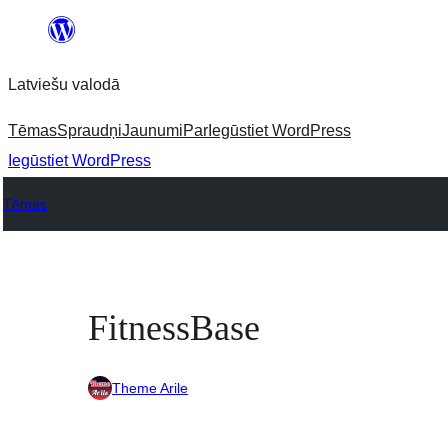
Pāriet
uz
Latviešu valodā
saturu
Tēmas
Spraudņi
Jaunumi
Par
Iegūstiet WordPress
Iegūstiet WordPress
Tēmas
FitnessBase
Theme Arile