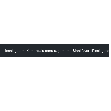
Iesniegt tēmu
Komerciālu tēmu uzņēmumi
Mani favorīti
Pieslēgties