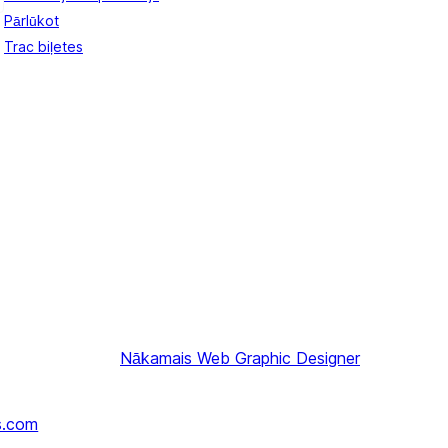
Pārlūkot
Trac biļetes
Nākamais
Web Graphic Designer
s.com