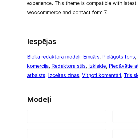
experience. This theme is compatible with latest
woocommerce and contact form 7.
Iespējas
Bloka redaktora modeļi
, 
Emuārs
, 
Pielāgots fons
, 
komercija
, 
Redaktora stils
, 
Izklaide
, 
Piedāvātie at
atbalsts
, 
Izceltas ziņas
, 
Vītņoti komentāri
, 
Trīs sl
Modeļi