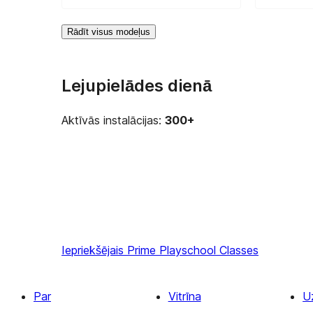
Rādīt visus modeļus
Lejupielādes dienā
Aktīvās instalācijas:
300+
Iepriekšējais
Prime Playschool Classes
Par
Vitrīna
U