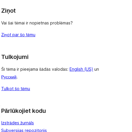
Ziņot
Vai šai tēmai ir nopietnas problēmas?
Ziņot par šo tēmu
Tulkojumi
Šī tēma ir pieejama šādās valodās:
English (US)
un
Русский
.
Tulkot šo tēmu
Pārlūkojiet kodu
Izstrādes žurnāls
Subversijas repozitorijs