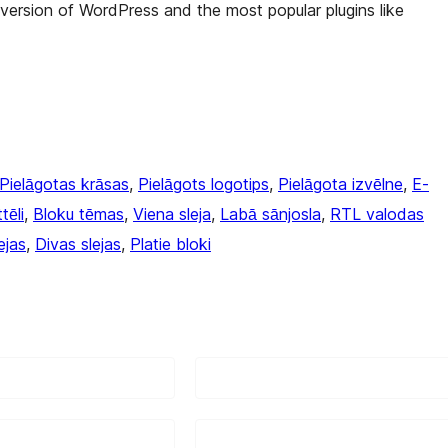
 version of WordPress and the most popular plugins like
Pielāgotas krāsas
, 
Pielāgots logotips
, 
Pielāgota izvēlne
, 
E-
tēli
, 
Bloku tēmas
, 
Viena sleja
, 
Labā sānjosla
, 
RTL valodas
ejas
, 
Divas slejas
, 
Platie bloki