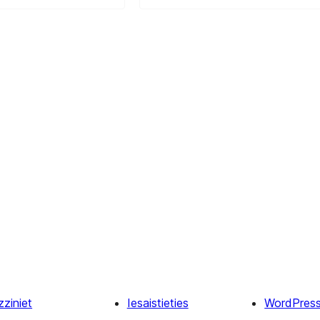
zziniet
Iesaistieties
WordPres