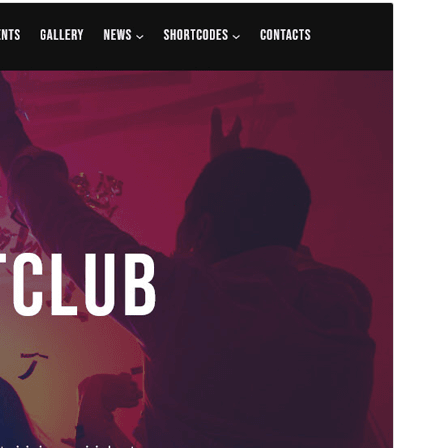
Pārskati
Lejupielādēt
Versija
1.0.3
Pēdējoreiz atjaunināts
11 marts, 2025
Aktīvas instalācijas
300+
WordPress versija
6.1
PHP versija
7.2
Tēmas sākumlapa