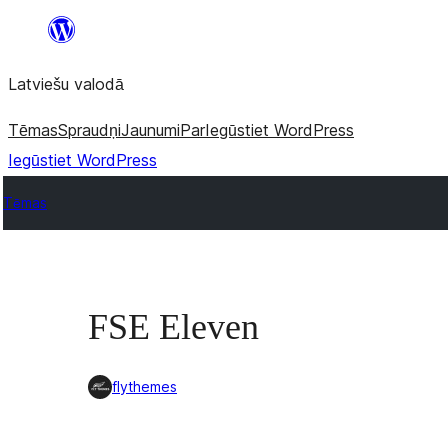
Pāriet
uz
Latviešu valodā
saturu
Tēmas
Spraudņi
Jaunumi
Par
Iegūstiet WordPress
Iegūstiet WordPress
Tēmas
FSE Eleven
flythemes