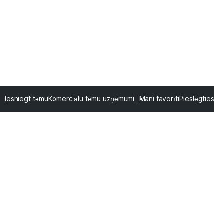
Iesniegt tēmu
Komerciālu tēmu uzņēmumi
Mani favorīti
Pieslēgties