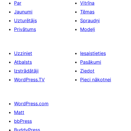
Par
Vitrīna
Jaunumi
Tēmas
Uzturētājs
Spraudņi
Privātums
Modeļi
Uzziniet
Iesaistieties
Atbalsts
Pasākumi
Izstrādātāji
Ziedot
WordPress.TV
Pieci nākotnei
WordPress.com
Matt
bbPress
BuddyPress