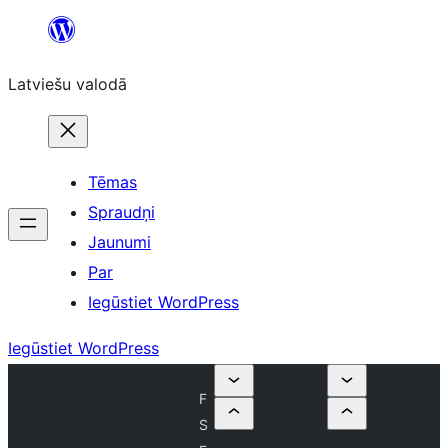
Pāriet
uz
Latviešu valodā
saturu
Tēmas
Spraudņi
Jaunumi
Par
Iegūstiet WordPress
Iegūstiet WordPress
F
S