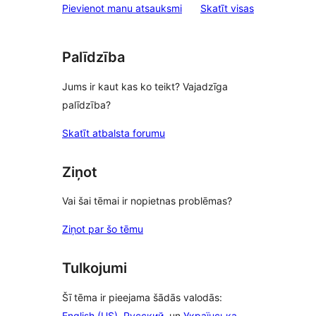
atsauksmes
Pievienot manu atsauksmi
Skatīt visas
Palīdzība
Jums ir kaut kas ko teikt? Vajadzīga
palīdzība?
Skatīt atbalsta forumu
Ziņot
Vai šai tēmai ir nopietnas problēmas?
Ziņot par šo tēmu
Tulkojumi
Šī tēma ir pieejama šādās valodās:
English (US)
,
Русский
, un
Українська
.