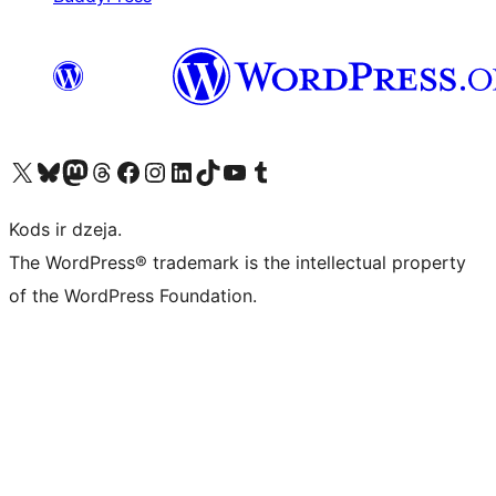
Apmeklējiet mūsu X (agrāk Twitter) kontu
Apmeklējiet mūsu Bluesky kontu
Apmeklējiet mūsu Mastodon kontu
Apmeklējiet mūsu Threads kontu
Apmeklējiet mūsu Facebook lapu
Apmeklējiet mūsu Instagram kontu
Apmeklējiet mūsu LinkedIn kontu
Apmeklējiet mūsu TikTok kontu
Apmeklējiet mūsu YouTube kanālu
Apmeklējiet mūsu Tumblr kontu
Kods ir dzeja.
The WordPress® trademark is the intellectual property
of the WordPress Foundation.