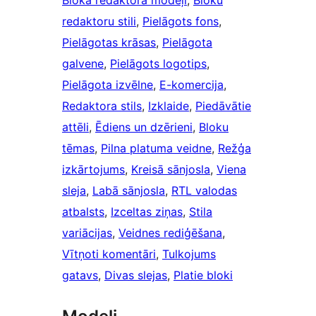
redaktoru stili
, 
Pielāgots fons
, 
Pielāgotas krāsas
, 
Pielāgota
galvene
, 
Pielāgots logotips
, 
Pielāgota izvēlne
, 
E-komercija
, 
Redaktora stils
, 
Izklaide
, 
Piedāvātie
attēli
, 
Ēdiens un dzērieni
, 
Bloku
tēmas
, 
Pilna platuma veidne
, 
Režģa
izkārtojums
, 
Kreisā sānjosla
, 
Viena
sleja
, 
Labā sānjosla
, 
RTL valodas
atbalsts
, 
Izceltas ziņas
, 
Stila
variācijas
, 
Veidnes rediģēšana
, 
Vītņoti komentāri
, 
Tulkojums
gatavs
, 
Divas slejas
, 
Platie bloki