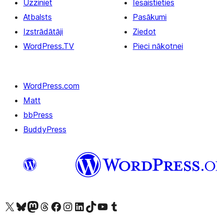
Uzziniet
Iesaistieties
Atbalsts
Pasākumi
Izstrādātāji
Ziedot
WordPress.TV
Pieci nākotnei
WordPress.com
Matt
bbPress
BuddyPress
Apmeklējiet mūsu X (agrāk Twitter) kontu
Apmeklējiet mūsu Bluesky kontu
Apmeklējiet mūsu Mastodon kontu
Apmeklējiet mūsu Threads kontu
Apmeklējiet mūsu Facebook lapu
Apmeklējiet mūsu Instagram kontu
Apmeklējiet mūsu LinkedIn kontu
Apmeklējiet mūsu TikTok kontu
Apmeklējiet mūsu YouTube kanālu
Apmeklējiet mūsu Tumblr kontu