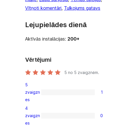
Vītņoti komentāri
, 
Tulkojums gatavs
Lejupielādes dienā
Aktīvās instalācijas:
200+
Vērtējumi
5
no 5 zvaigznēm.
5
zvaigzn
1
1
es
5-
4
star
zvaigzn
0
review
0
es
4-