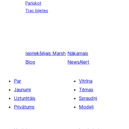
Pārlūkot
Trac biļetes
Iepriekšējais
Marsh
Nākamais
Blog
NewsAlert
Par
Vitrīna
Jaunumi
Tēmas
Uzturētājs
Spraudņi
Privātums
Modeļi