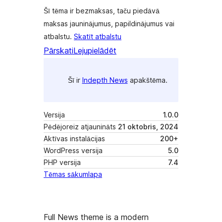
Šī tēma ir bezmaksas, taču piedāvā
maksas jauninājumus, papildinājumus vai
atbalstu.
Skatīt atbalstu
Pārskati
Lejupielādēt
Šī ir
Indepth News
apakštēma.
Versija
1.0.0
Pēdējoreiz atjaunināts
21 oktobris, 2024
Aktīvas instalācijas
200+
WordPress versija
5.0
PHP versija
7.4
Tēmas sākumlapa
Full News theme is a modern