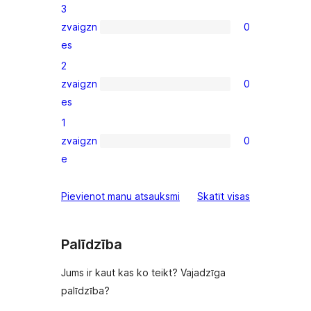
3
star
zvaigzn
0
reviews
0
es
3-
2
star
zvaigzn
0
reviews
0
es
2-
1
star
zvaigzn
0
reviews
0
e
1-
star
atsauksmes
Pievienot manu atsauksmi
Skatīt visas
reviews
Palīdzība
Jums ir kaut kas ko teikt? Vajadzīga
palīdzība?