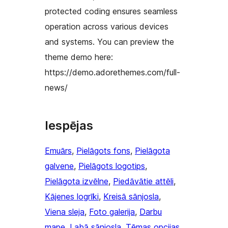
protected coding ensures seamless
operation across various devices
and systems. You can preview the
theme demo here:
https://demo.adorethemes.com/full-
news/
Iespējas
Emuārs
, 
Pielāgots fons
, 
Pielāgota
galvene
, 
Pielāgots logotips
, 
Pielāgota izvēlne
, 
Piedāvātie attēli
, 
Kājenes logrīki
, 
Kreisā sānjosla
, 
Viena sleja
, 
Foto galerija
, 
Darbu
mape
, 
Labā sānjosla
, 
Tēmas opcijas
, 