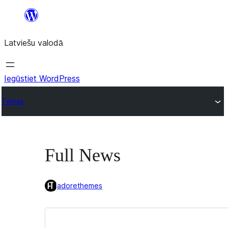
Pāriet
uz
Latviešu valodā
saturu
Iegūstiet WordPress
Tēmas
Full News
adorethemes