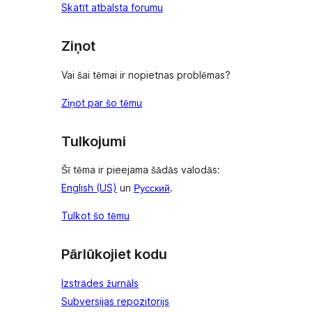
Skatīt atbalsta forumu
Ziņot
Vai šai tēmai ir nopietnas problēmas?
Ziņot par šo tēmu
Tulkojumi
Šī tēma ir pieejama šādās valodās:
English (US)
un
Русский
.
Tulkot šo tēmu
Pārlūkojiet kodu
Izstrādes žurnāls
Subversijas repozitorijs