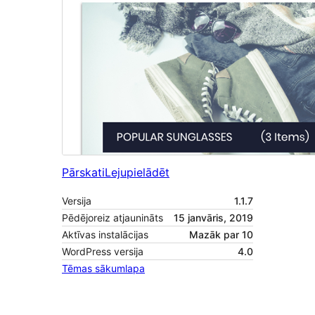
Pārskati
Lejupielādēt
Versija
1.1.7
Pēdējoreiz atjaunināts
15 janvāris, 2019
Aktīvas instalācijas
Mazāk par 10
WordPress versija
4.0
Tēmas sākumlapa