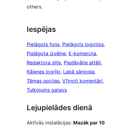
others.
Iespējas
Pielāgots fons
, 
Pielāgots logotips
, 
Pielāgota izvēlne
, 
E-komercija
, 
Redaktora stils
, 
Piedāvātie attēli
, 
Kājenes logrīki
, 
Labā sānjosla
, 
Tēmas opcijas
, 
Vītņoti komentāri
, 
Tulkojums gatavs
Lejupielādes dienā
Aktīvās instalācijas:
Mazāk par 10