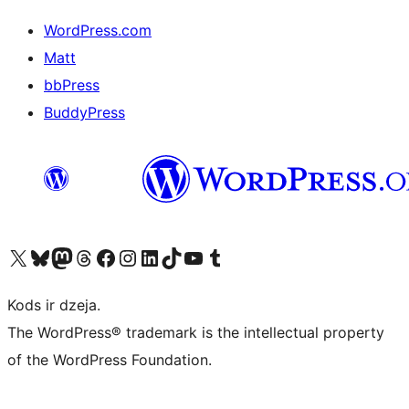
WordPress.com
Matt
bbPress
BuddyPress
Apmeklējiet mūsu X (agrāk Twitter) kontu
Apmeklējiet mūsu Bluesky kontu
Apmeklējiet mūsu Mastodon kontu
Apmeklējiet mūsu Threads kontu
Apmeklējiet mūsu Facebook lapu
Apmeklējiet mūsu Instagram kontu
Apmeklējiet mūsu LinkedIn kontu
Apmeklējiet mūsu TikTok kontu
Apmeklējiet mūsu YouTube kanālu
Apmeklējiet mūsu Tumblr kontu
Kods ir dzeja.
The WordPress® trademark is the intellectual property
of the WordPress Foundation.