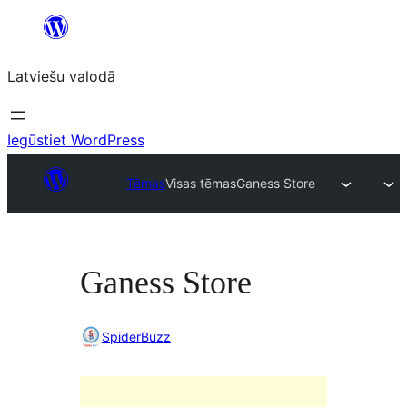
Pāriet
uz
Latviešu valodā
saturu
Iegūstiet WordPress
Tēmas
Visas tēmas
Ganess Store
Ganess Store
SpiderBuzz