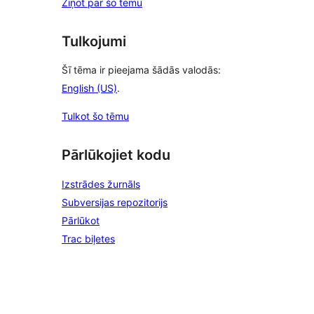
Ziņot par šo tēmu
Tulkojumi
Šī tēma ir pieejama šādās valodās:
English (US)
.
Tulkot šo tēmu
Pārlūkojiet kodu
Izstrādes žurnāls
Subversijas repozitorijs
Pārlūkot
Trac biļetes