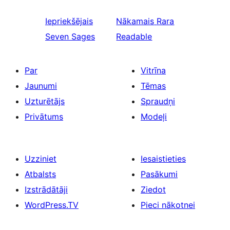
Iepriekšējais
Nākamais
Rara
Seven Sages
Readable
Par
Vitrīna
Jaunumi
Tēmas
Uzturētājs
Spraudņi
Privātums
Modeļi
Uzziniet
Iesaistieties
Atbalsts
Pasākumi
Izstrādātāji
Ziedot
WordPress.TV
Pieci nākotnei