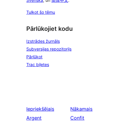
Svenska
, un
简体中文
.
Tulkot šo tēmu
Pārlūkojiet kodu
Izstrādes žurnāls
Subversijas repozitorijs
Pārlūkot
Trac biļetes
Iepriekšējais
Nākamais
Argent
Confit