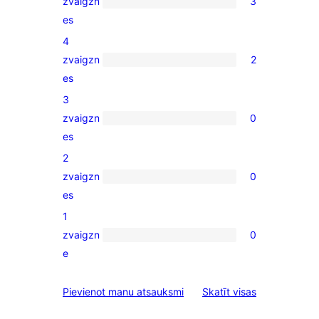
zvaigzn
3
3
es
5-
4
star
zvaigzn
2
reviews
2
es
4-
3
star
zvaigzn
0
reviews
0
es
3-
2
star
zvaigzn
0
reviews
0
es
2-
1
star
zvaigzn
0
reviews
0
e
1-
star
atsauksmes
Pievienot manu atsauksmi
Skatīt visas
reviews