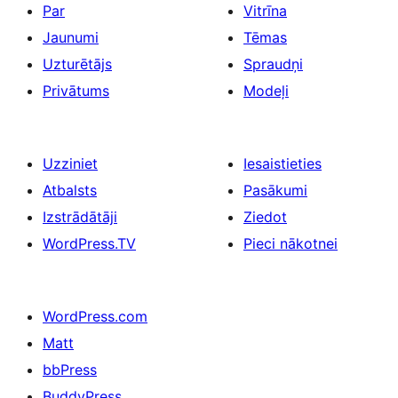
Par
Vitrīna
Jaunumi
Tēmas
Uzturētājs
Spraudņi
Privātums
Modeļi
Uzziniet
Iesaistieties
Atbalsts
Pasākumi
Izstrādātāji
Ziedot
WordPress.TV
Pieci nākotnei
WordPress.com
Matt
bbPress
BuddyPress