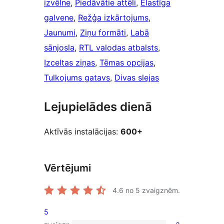
izvēlne
, 
Piedāvātie attēli
, 
Elastīga
galvene
, 
Režģa izkārtojums
, 
Jaunumi
, 
Ziņu formāti
, 
Labā
sānjosla
, 
RTL valodas atbalsts
, 
Izceltas ziņas
, 
Tēmas opcijas
, 
Tulkojums gatavs
, 
Divas slejas
Lejupielādes dienā
Aktīvās instalācijas:
600+
Vērtējumi
4.6
no 5 zvaigznēm.
5