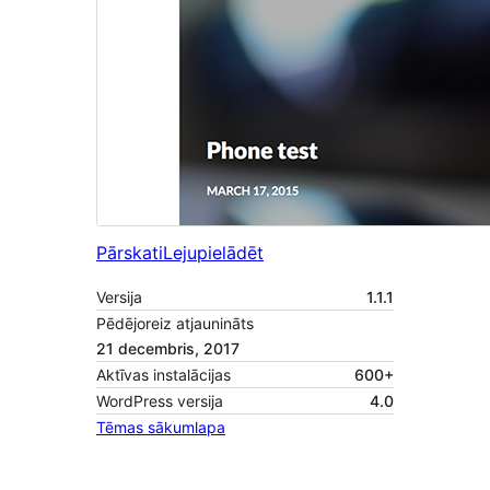
Pārskati
Lejupielādēt
Versija
1.1.1
Pēdējoreiz atjaunināts
21 decembris, 2017
Aktīvas instalācijas
600+
WordPress versija
4.0
Tēmas sākumlapa