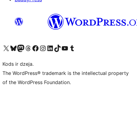
Apmeklējiet mūsu X (agrāk Twitter) kontu
Apmeklējiet mūsu Bluesky kontu
Apmeklējiet mūsu Mastodon kontu
Apmeklējiet mūsu Threads kontu
Apmeklējiet mūsu Facebook lapu
Apmeklējiet mūsu Instagram kontu
Apmeklējiet mūsu LinkedIn kontu
Apmeklējiet mūsu TikTok kontu
Apmeklējiet mūsu YouTube kanālu
Apmeklējiet mūsu Tumblr kontu
Kods ir dzeja.
The WordPress® trademark is the intellectual property
of the WordPress Foundation.