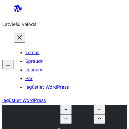
Pāriet
uz
Latviešu valodā
saturu
Tēmas
Spraudņi
Jaunumi
Par
Iegūstiet WordPress
Iegūstiet WordPress