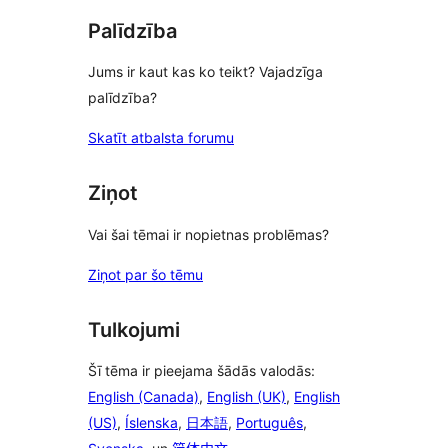
Palīdzība
Jums ir kaut kas ko teikt? Vajadzīga
palīdzība?
Skatīt atbalsta forumu
Ziņot
Vai šai tēmai ir nopietnas problēmas?
Ziņot par šo tēmu
Tulkojumi
Šī tēma ir pieejama šādās valodās:
English (Canada)
,
English (UK)
,
English
(US)
,
Íslenska
,
日本語
,
Português
,