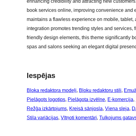
enhancing credibility and attracting new customers
book services online, improving convenience and e
maintains a flawless experience on mobile, tablet
integration promotes trending styles and services,
friendly design elements, this theme significantly b
spas and salons seeking an elegant digital presen
Iespējas
Bloka redaktora modeļi
, 
Bloku redaktoru stili
, 
Emuā
Pielāgots logotips
, 
Pielāgota izvēlne
, 
E-komercija
, 
Režģa izkārtojums
, 
Kreisā sānjosla
, 
Viena sleja
, 
D
Stila variācijas
, 
Vītņoti komentāri
, 
Tulkojums gatav