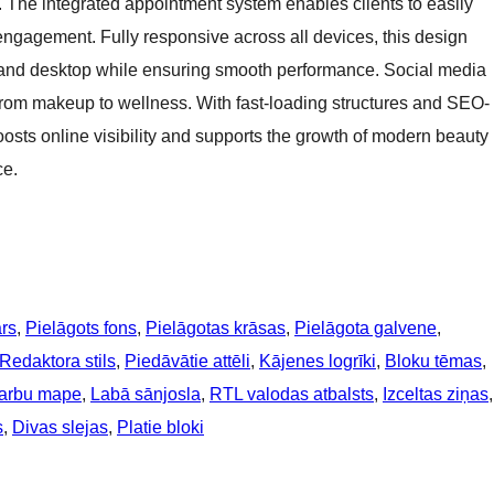
. The integrated appointment system enables clients to easily
ngagement. Fully responsive across all devices, this design
, and desktop while ensuring smooth performance. Social media
 from makeup to wellness. With fast-loading structures and SEO-
oosts online visibility and supports the growth of modern beauty
ce.
rs
, 
Pielāgots fons
, 
Pielāgotas krāsas
, 
Pielāgota galvene
, 
Redaktora stils
, 
Piedāvātie attēli
, 
Kājenes logrīki
, 
Bloku tēmas
, 
arbu mape
, 
Labā sānjosla
, 
RTL valodas atbalsts
, 
Izceltas ziņas
s
, 
Divas slejas
, 
Platie bloki