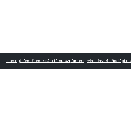
Iesniegt tēmu
Komerciālu tēmu uzņēmumi
Mani favorīti
Pieslēgties