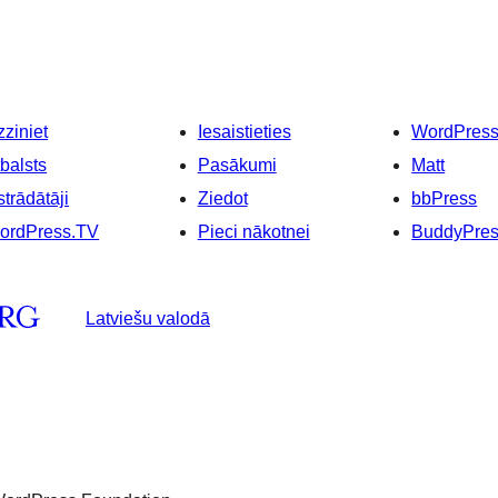
ziniet
Iesaistieties
WordPres
balsts
Pasākumi
Matt
strādātāji
Ziedot
bbPress
ordPress.TV
Pieci nākotnei
BuddyPre
Latviešu valodā