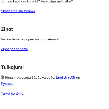
Jums ir kaut kas ko teikt? Vajadzīga palīdzība?
Skatīt atbalsta forumu
Ziņot
Vai šai tēmai ir nopietnas problēmas?
Ziņot par šo tēmu
Tulkojumi
Šī tēma ir pieejama šādās valodās:
English (US)
un
Русский
.
, 
Tulkot šo tēmu