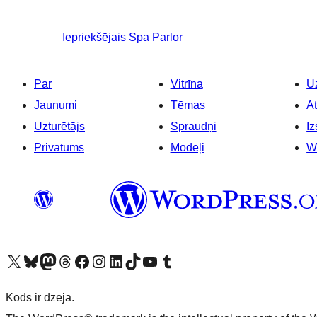
Iepriekšējais
Spa Parlor
Par
Vitrīna
Uz
Jaunumi
Tēmas
At
Uzturētājs
Spraudņi
Iz
Privātums
Modeļi
W
Apmeklējiet mūsu X (agrāk Twitter) kontu
Apmeklējiet mūsu Bluesky kontu
Apmeklējiet mūsu Mastodon kontu
Apmeklējiet mūsu Threads kontu
Apmeklējiet mūsu Facebook lapu
Apmeklējiet mūsu Instagram kontu
Apmeklējiet mūsu LinkedIn kontu
Apmeklējiet mūsu TikTok kontu
Apmeklējiet mūsu YouTube kanālu
Apmeklējiet mūsu Tumblr kontu
Kods ir dzeja.