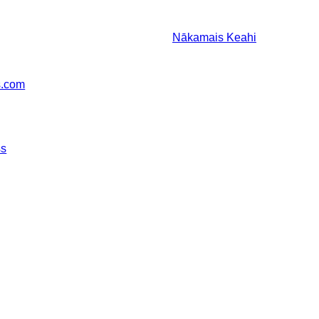
Nākamais
Keahi
s.com
ss