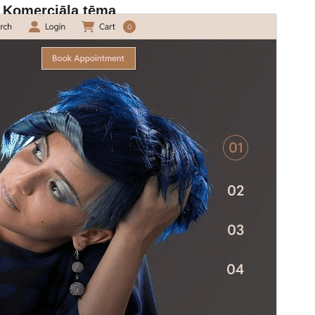
Komerciāla tēma
Šī tēma ir bezmaksas, taču piedāvā maksas
jauninājumus, papildinājumus vai atbalstu.
Skatīt
atbalstu
Pārskati
Lejupielādēt
Versija
1.4.5
Pēdējoreiz atjaunināts
5 augusts, 2026
Aktīvas instalācijas
30+
WordPress versija
5.9
PHP versija
5.6
Tēmas sākumlapa