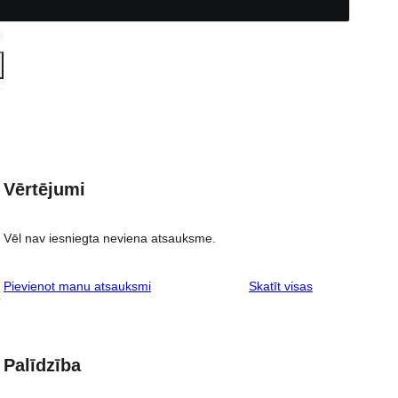
Vērtējumi
Vēl nav iesniegta neviena atsauksme.
atsauksmes
Pievienot manu atsauksmi
Skatīt visas
Palīdzība