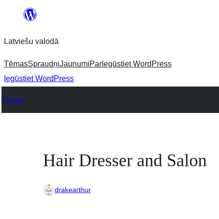
Pāriet
uz
Latviešu valodā
saturu
Tēmas
Spraudņi
Jaunumi
Par
Iegūstiet WordPress
Iegūstiet WordPress
Tēmas
Hair Dresser and Salon
drakearthur