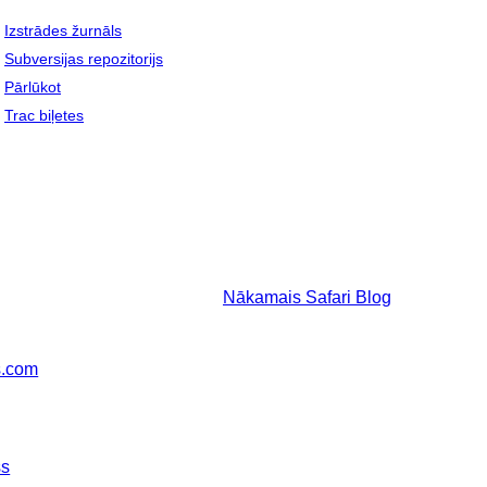
Izstrādes žurnāls
Subversijas repozitorijs
Pārlūkot
Trac biļetes
Nākamais
Safari Blog
s.com
ss