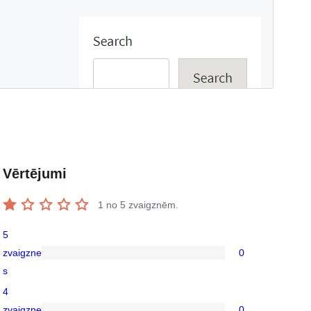
Vērtējumi
1
no 5 zvaigznēm.
5
zvaigzne
0
0
s
5-
4
star
zvaigzne
0