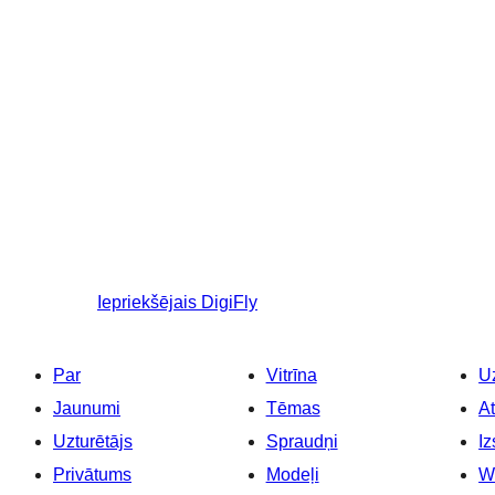
Iepriekšējais
DigiFly
Par
Vitrīna
Uz
Jaunumi
Tēmas
At
Uzturētājs
Spraudņi
Iz
Privātums
Modeļi
W