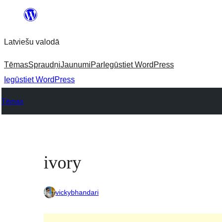
Pāriet
uz
Latviešu valodā
saturu
Tēmas
Spraudņi
Jaunumi
Par
Iegūstiet WordPress
Iegūstiet WordPress
Tēmas
ivory
vickybhandari