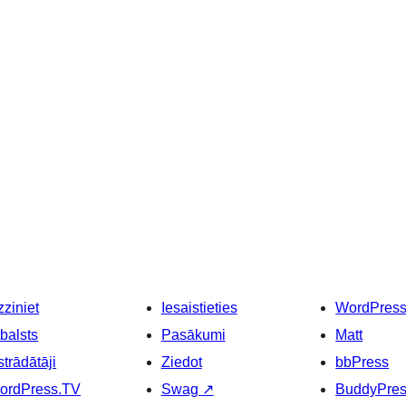
ziniet
Iesaistieties
WordPres
balsts
Pasākumi
Matt
strādātāji
Ziedot
bbPress
ordPress.TV
Swag
↗
BuddyPre