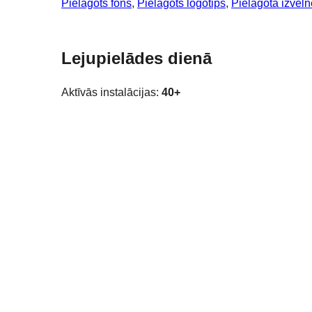
Pielāgots fons
, 
Pielāgots logotips
, 
Pielāgota izvēln
Lejupielādes dienā
Aktīvās instalācijas:
40+