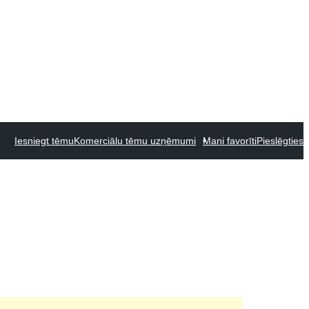
Iesniegt tēmu
Komerciālu tēmu uzņēmumi
Mani favorīti
Pieslēgties