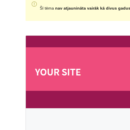
Šī tēma
nav atjaunināta vairāk kā divus gadu