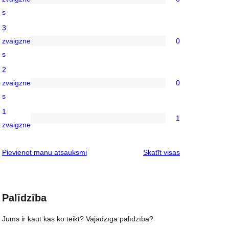
reviews
0
s
4-
3
star
zvaigzne
0
reviews
0
s
3-
2
star
zvaigzne
0
reviews
0
s
2-
1
star
1
1
zvaigzne
reviews
1-
star
atsauksmes
Pievienot manu atsauksmi
Skatīt visas
review
Palīdzība
Jums ir kaut kas ko teikt? Vajadzīga palīdzība?