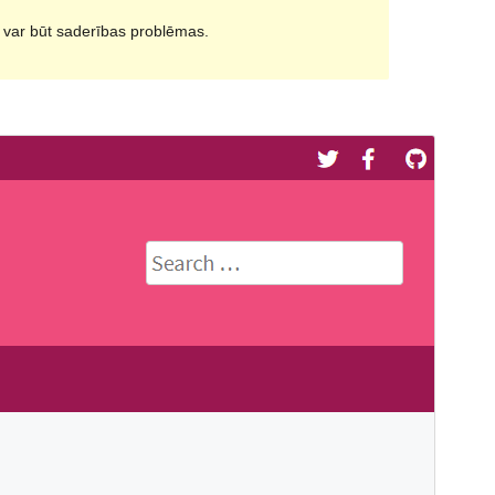
i var būt saderības problēmas.
Pārskati
Lejupielādēt
Versija
1.4.1
Pēdējoreiz atjaunināts
6 februāris, 2023
Aktīvas instalācijas
40+
PHP versija
5.6
Tēmas sākumlapa